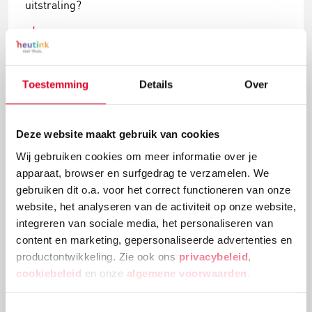
uitstraling?
Lees meer
Toestemming
Details
Over
Deze website maakt gebruik van cookies
Wij gebruiken cookies om meer informatie over je
apparaat, browser en surfgedrag te verzamelen. We
gebruiken dit o.a. voor het correct functioneren van onze
website, het analyseren van de activiteit op onze website,
integreren van sociale media, het personaliseren van
content en marketing, gepersonaliseerde advertenties en
Knutselidee: kerstballenboom maken
productontwikkeling. Zie ook ons
privacybeleid
,
cookiebeleid
en onze
algemene voorwaarden
.
Deze kerstballenboom is een echte eyecatcher! Plak
verschillende groottes van kerstballen en
versieringen aan elkaar tot deze mooie
Toestemmingsselectie