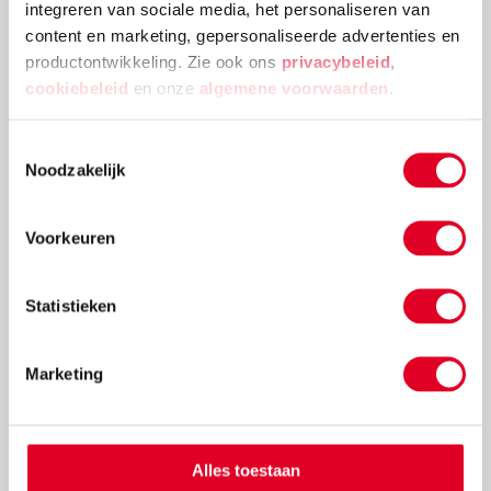
integreren van sociale media, het personaliseren van
content en marketing, gepersonaliseerde advertenties en
productontwikkeling. Zie ook ons
privacybeleid
,
cookiebeleid
en onze
algemene voorwaarden
.
Toestemmingsselectie
Noodzakelijk
Knutselidee: kerstballenboom maken
Voorkeuren
Deze kerstballenboom is een echte eyecatcher! Plak
verschillende groottes van kerstballen en
versieringen aan elkaar tot deze mooie
Statistieken
kerstballenboom ontstaat!
Lees meer
Marketing
Alles toestaan