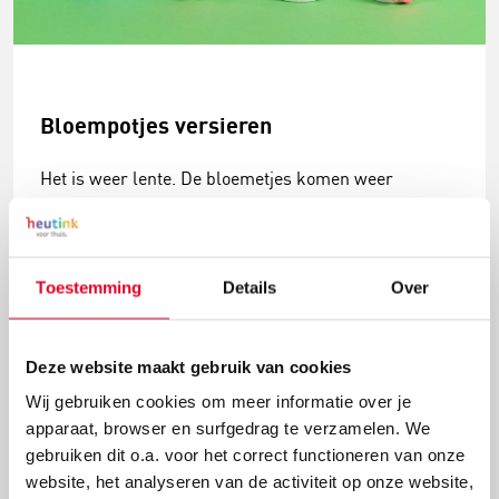
Bloempotjes versieren
Het is weer lente. De bloemetjes komen weer
tevoorschijn. Met deze schattige bloempotjes heb je
straks een perfecte plek om zelf bloemen te zaaien.
Ga jij de potjes verven met vingerverf, ze tekenen met
acrylmarkers of beplakken met Silk Clay voor een 3D
Toestemming
Details
Over
uitstraling?
Lees meer
Deze website maakt gebruik van cookies
Wij gebruiken cookies om meer informatie over je
apparaat, browser en surfgedrag te verzamelen. We
gebruiken dit o.a. voor het correct functioneren van onze
website, het analyseren van de activiteit op onze website,