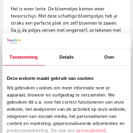
Het is weer lente. De bloemetjes komen weer
tevoorschijn. Met deze schattige bloempotjes heb je
straks een perfecte plek om zelf bloemen te zaaien.
Ga jij de potjes verven met vingerverf, ze tekenen met
acrylmarkers of beplakken met Silk Clay voor een 3D
uitstraling?
Lees meer
Toestemming
Details
Over
Deze website maakt gebruik van cookies
Wij gebruiken cookies om meer informatie over je
apparaat, browser en surfgedrag te verzamelen. We
gebruiken dit o.a. voor het correct functioneren van onze
website, het analyseren van de activiteit op onze website,
integreren van sociale media, het personaliseren van
content en marketing, gepersonaliseerde advertenties en
productontwikkeling. Zie ook ons
privacybeleid
,