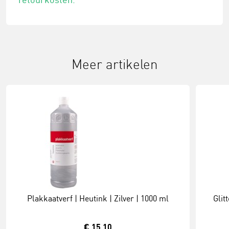
Meer artikelen
Plakkaatverf | Heutink | Zilver | 1000 ml
Glit
€ 15,10