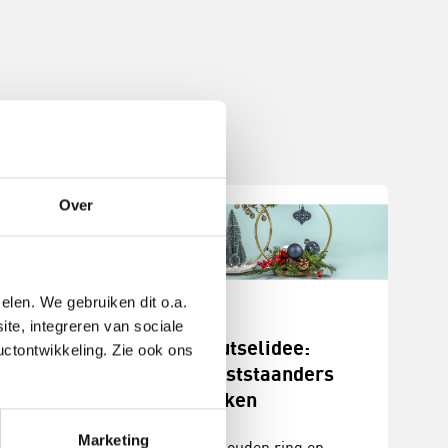
Over
elen. We gebruiken dit o.a.
ite, integreren van sociale
stukjes
Knutselidee:
uctontwikkeling. Zie ook ons
n
kerststaanders
maken
erstukjes met
Marketing
De gouden ring op