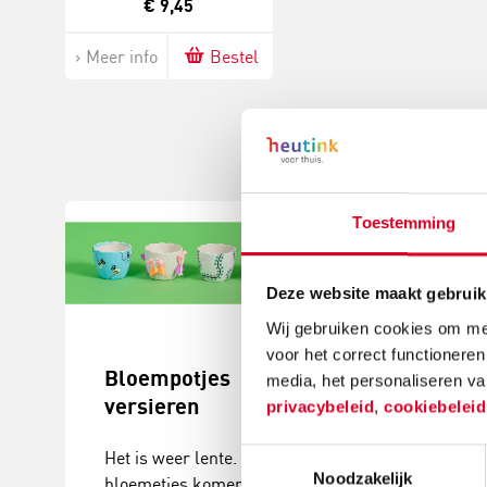
€ 9,45
Meer info
Bestel
Toestemming
Deze website maakt gebruik
Wij gebruiken cookies om mee
voor het correct functioneren
Bloempotjes
Knutselide
media, het personaliseren va
versieren
kerstball
privacybeleid
,
cookiebelei
maken
Het is weer lente. De
Toestemmingsselectie
Noodzakelijk
bloemetjes komen
Deze