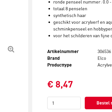
ronde penseel nummer: 0.0 - 0 
totaal 8 penselen
synthetisch haar
geschikt voor acrylverf en aq
schminkpenseel en hobbype
voor het schilderen van fijne 
Artikelnummer
306536
Brand
Elco
Producttype
Acrylv
€ 8,47
Bestel 