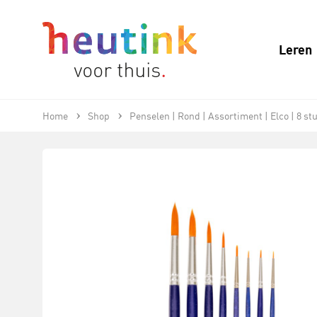
Leren
Home
Shop
Penselen | Rond | Assortiment | Elco | 8 st