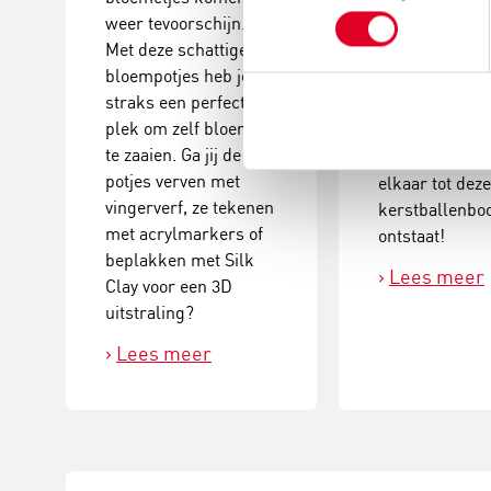
weer tevoorschijn.
kerstballenbo
Met deze schattige
een echte eyec
bloempotjes heb je
Plak verschill
straks een perfecte
groottes van
plek om zelf bloemen
kerstballen en
te zaaien. Ga jij de
versieringen a
potjes verven met
elkaar tot dez
vingerverf, ze tekenen
kerstballenb
met acrylmarkers of
ontstaat!
beplakken met Silk
Lees meer
Clay voor een 3D
uitstraling?
Lees meer