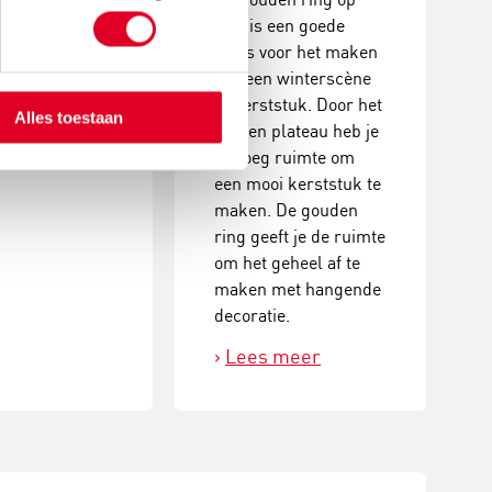
coraties. Een
voet is een goede
, creatieve
basis voor het maken
it met prachtig
van een winterscène
ultaat!
of kerststuk. Door het
Alles toestaan
houten plateau heb je
 meer
genoeg ruimte om
een mooi kerststuk te
maken. De gouden
ring geeft je de ruimte
om het geheel af te
maken met hangende
decoratie.
Lees meer