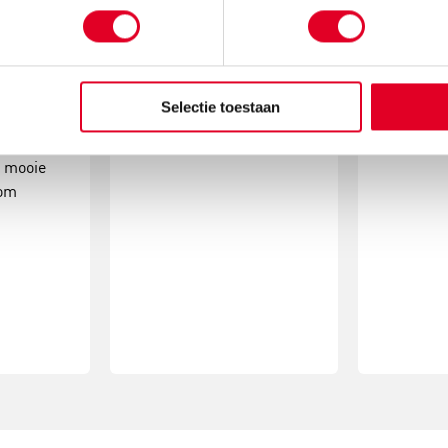
kerstde
om is
met gaas hang je met
simpele
atcher!
gemak kerstballen in
activite
ende
de vorm van een
eindres
kerstboom op.
Selectie toestaan
Lees
Lees meer
an
e mooie
oom