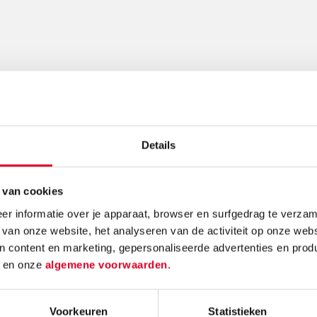
Gerelateerde nieuwsberichten
Details
 van cookies
r informatie over je apparaat, browser en surfgedrag te verzam
 van onze website, het analyseren van de activiteit op onze webs
e:
Knutselidee:
Kerst
n content en marketing, gepersonaliseerde advertenties en prod
enboom
kersthanger met
make
d
en onze
algemene voorwaarden
.
ballen
Maak k
Voorkeuren
Statistieken
mos en
Met de metalen ring