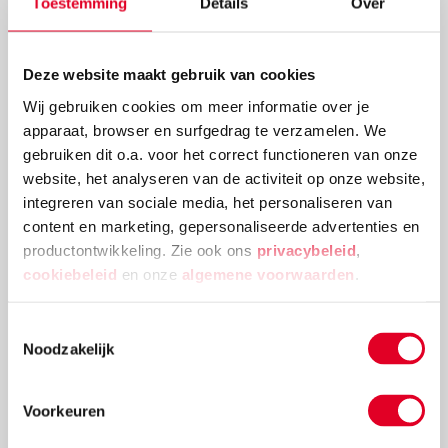
Toestemming
Details
Over
Deze website maakt gebruik van cookies
Wij gebruiken cookies om meer informatie over je
Knutselidee: kerstballenboom maken
apparaat, browser en surfgedrag te verzamelen. We
gebruiken dit o.a. voor het correct functioneren van onze
Deze kerstballenboom is een echte eyecatcher! Plak
website, het analyseren van de activiteit op onze website,
verschillende groottes van kerstballen en
integreren van sociale media, het personaliseren van
versieringen aan elkaar tot deze mooie
content en marketing, gepersonaliseerde advertenties en
kerstballenboom ontstaat!
productontwikkeling. Zie ook ons
privacybeleid
,
Lees meer
cookiebeleid
en onze
algemene voorwaarden
.
Toestemmingsselectie
Noodzakelijk
Voorkeuren