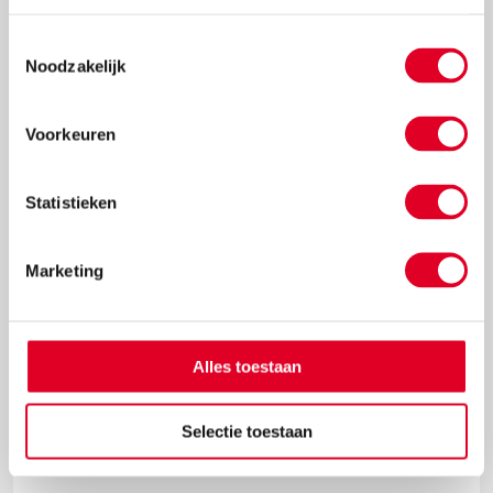
verschillende groottes van kerstballen en
Toestemmingsselectie
versieringen aan elkaar tot deze mooie
Noodzakelijk
kerstballenboom ontstaat!
Lees meer
Voorkeuren
Statistieken
Marketing
Alles toestaan
Selectie toestaan
Knutselidee: kersthanger met ballen