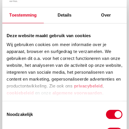
kinderen hebben wat meer aanmoediging nodig. Wat
kun je als ouder doen om bij jouw kind lezen te
Toestemming
Details
Over
stimuleren? Bekijk deze vier tips voor meer
leesplezier.
Lees meer
Deze website maakt gebruik van cookies
Wij gebruiken cookies om meer informatie over je
apparaat, browser en surfgedrag te verzamelen. We
gebruiken dit o.a. voor het correct functioneren van onze
website, het analyseren van de activiteit op onze website,
integreren van sociale media, het personaliseren van
content en marketing, gepersonaliseerde advertenties en
productontwikkeling. Zie ook ons
privacybeleid
,
cookiebeleid
en onze
algemene voorwaarden
.
Toestemmingsselectie
Noodzakelijk
Met welke materialen kan mijn