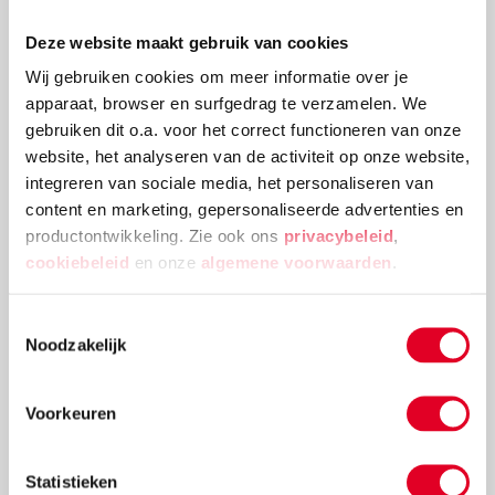
Deze website maakt gebruik van cookies
Knutselidee: kerstballenboom maken
Wij gebruiken cookies om meer informatie over je
Deze kerstballenboom is een echte eyecatcher! Plak
apparaat, browser en surfgedrag te verzamelen. We
verschillende groottes van kerstballen en
gebruiken dit o.a. voor het correct functioneren van onze
versieringen aan elkaar tot deze mooie
website, het analyseren van de activiteit op onze website,
kerstballenboom ontstaat!
integreren van sociale media, het personaliseren van
content en marketing, gepersonaliseerde advertenties en
Lees meer
productontwikkeling. Zie ook ons
privacybeleid
,
cookiebeleid
en onze
algemene voorwaarden
.
Toestemmingsselectie
Noodzakelijk
Voorkeuren
Statistieken