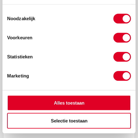
Knutselidee: kersthanger met ballen
Toestemmingsselectie
Met de metalen ring met gaas hang je met gemak
Noodzakelijk
kerstballen in de vorm van een kerstboom op.
Lees meer
Voorkeuren
Statistieken
Marketing
Alles toestaan
Selectie toestaan
Kerststukjes maken