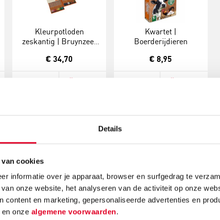
Kleurpotloden
Kwartet |
zeskantig | Bruynzeel
Boerderijdieren
design | 24 stuks
€ 34,70
€ 8,95
Meer info
Bestel
Meer info
Bestel
Gerelateerde nieuwsberichten
Details
 van cookies
r informatie over je apparaat, browser en surfgedrag te verzam
 van onze website, het analyseren van de activiteit op onze webs
n content en marketing, gepersonaliseerde advertenties en prod
d
en onze
algemene voorwaarden
.