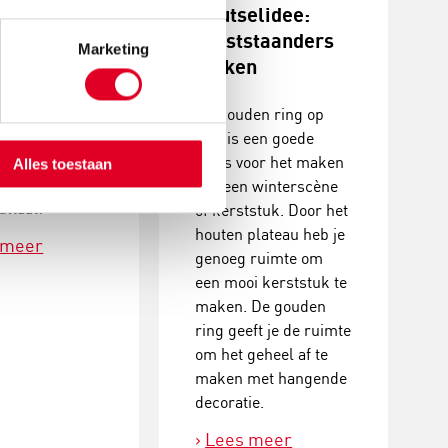
stukjes
Knutselidee:
n
kerststaanders
Marketing
maken
erstukjes met
De gouden ring op
coraties. Een
voet is een goede
, creatieve
basis voor het maken
Alles toestaan
it met prachtig
van een winterscène
ultaat!
of kerststuk. Door het
houten plateau heb je
 meer
genoeg ruimte om
een mooi kerststuk te
maken. De gouden
ring geeft je de ruimte
om het geheel af te
maken met hangende
decoratie.
Lees meer