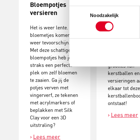
Bloempotjes
Knutselide
Toestemmingsselectie
versieren
kerstball
Noodzakelijk
maken
Het is weer lente. De
bloemetjes komen
Deze
weer tevoorschijn.
kerstballenbo
Met deze schattige
een echte eyec
bloempotjes heb je
Plak verschill
straks een perfecte
groottes van
plek om zelf bloemen
kerstballen en
te zaaien. Ga jij de
versieringen a
potjes verven met
elkaar tot dez
vingerverf, ze tekenen
kerstballenb
met acrylmarkers of
ontstaat!
beplakken met Silk
Lees meer
Clay voor een 3D
uitstraling?
Lees meer