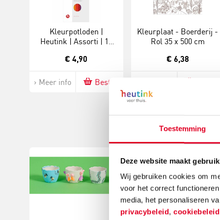
Kleurpotloden |
Kleurplaat - Boerderij -
Heutink | Assorti | 12
Rol 35 x 500 cm
stuks
€ 4,90
€ 6,38
Meer info
Bestel
Meer info
Bestel
Toestemming
Deze website maakt gebruik
Wij gebruiken cookies om mee
voor het correct functioneren
media, het personaliseren va
privacybeleid
,
cookiebelei