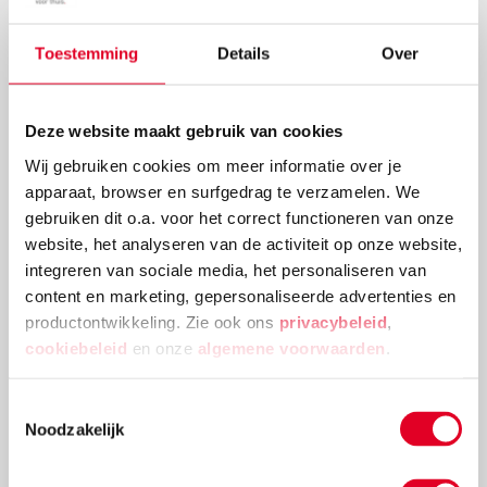
Toestemming
Details
Over
Deze website maakt gebruik van cookies
Wij gebruiken cookies om meer informatie over je
apparaat, browser en surfgedrag te verzamelen. We
gebruiken dit o.a. voor het correct functioneren van onze
Knutselidee: kerstballenboom maken
website, het analyseren van de activiteit op onze website,
integreren van sociale media, het personaliseren van
Deze kerstballenboom is een echte eyecatcher! Plak
content en marketing, gepersonaliseerde advertenties en
verschillende groottes van kerstballen en
productontwikkeling. Zie ook ons
privacybeleid
,
versieringen aan elkaar tot deze mooie
cookiebeleid
en onze
algemene voorwaarden
.
kerstballenboom ontstaat!
Lees meer
Toestemmingsselectie
Noodzakelijk