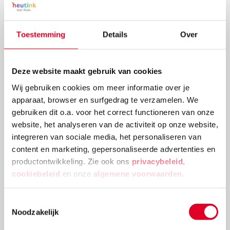
Toestemming
Details
Over
Deze website maakt gebruik van cookies
Wij gebruiken cookies om meer informatie over je
apparaat, browser en surfgedrag te verzamelen. We
Knutselidee: kerstballenboom maken
gebruiken dit o.a. voor het correct functioneren van onze
website, het analyseren van de activiteit op onze website,
Deze kerstballenboom is een echte eyecatcher! Plak
integreren van sociale media, het personaliseren van
verschillende groottes van kerstballen en
content en marketing, gepersonaliseerde advertenties en
versieringen aan elkaar tot deze mooie
productontwikkeling. Zie ook ons
privacybeleid
,
kerstballenboom ontstaat!
cookiebeleid
en onze
algemene voorwaarden
.
Lees meer
Toestemmingsselectie
Noodzakelijk