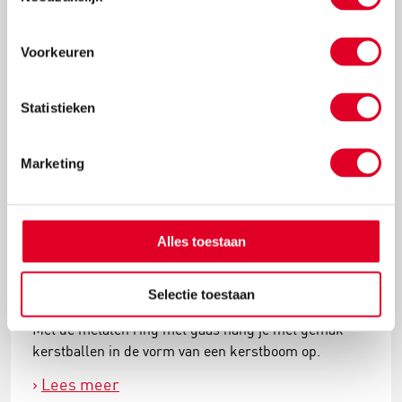
Lees meer
Voorkeuren
Statistieken
Marketing
Alles toestaan
Knutselidee: kersthanger met ballen
Selectie toestaan
Met de metalen ring met gaas hang je met gemak
kerstballen in de vorm van een kerstboom op.
Lees meer