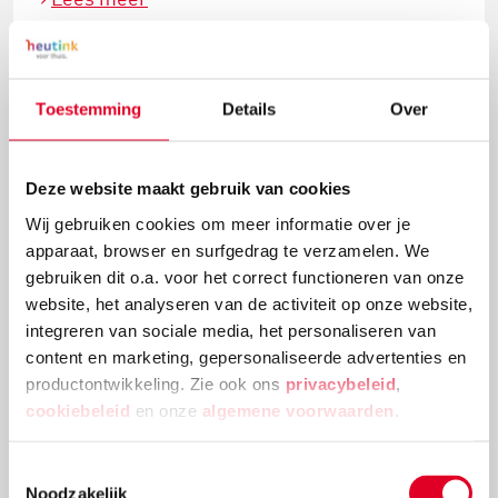
Toestemming
Details
Over
Deze website maakt gebruik van cookies
Wij gebruiken cookies om meer informatie over je
apparaat, browser en surfgedrag te verzamelen. We
gebruiken dit o.a. voor het correct functioneren van onze
website, het analyseren van de activiteit op onze website,
integreren van sociale media, het personaliseren van
Knutselidee: kerstballenboom maken
content en marketing, gepersonaliseerde advertenties en
productontwikkeling. Zie ook ons
privacybeleid
,
Deze kerstballenboom is een echte eyecatcher! Plak
cookiebeleid
en onze
algemene voorwaarden
.
verschillende groottes van kerstballen en
versieringen aan elkaar tot deze mooie
kerstballenboom ontstaat!
Toestemmingsselectie
Noodzakelijk