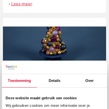
Lees meer
Knutselidee: kerstballenboom maken
Toestemming
Details
Over
Deze kerstballenboom is een echte eyecatcher! Plak
verschillende groottes van kerstballen en
Deze website maakt gebruik van cookies
versieringen aan elkaar tot deze mooie
Wij gebruiken cookies om meer informatie over je
kerstballenboom ontstaat!