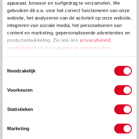
apparaat, browser en surfgedrag te verzamelen. We
Lees meer
gebruiken dit o.a. voor het correct functioneren van onze
website, het analyseren van de activiteit op onze website,
integreren van sociale media, het personaliseren van
content en marketing, gepersonaliseerde advertenties en
productontwikkeling. Zie ook ons
privacybeleid
,
cookiebeleid
en onze
algemene voorwaarden
.
Toestemmingsselectie
Noodzakelijk
Voorkeuren
Knutselidee: kersthanger met ballen
Statistieken
Met de metalen ring met gaas hang je met gemak
kerstballen in de vorm van een kerstboom op.
Marketing
Lees meer