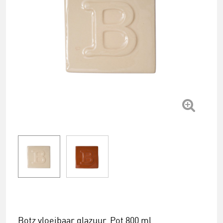
Botz vloeibaar glazuur. Pot 800 ml.