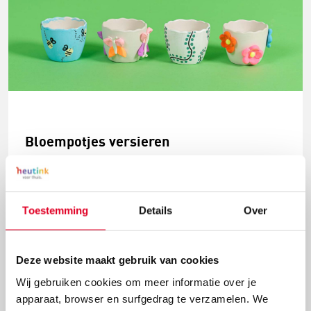
Bloempotjes versieren
Het is weer lente. De bloemetjes komen weer
tevoorschijn. Met deze schattige bloempotjes heb je
straks een perfecte plek om zelf bloemen te zaaien.
Toestemming
Details
Over
Ga jij de potjes verven met vingerverf, ze tekenen met
acrylmarkers of beplakken met Silk Clay voor een 3D
uitstraling?
Deze website maakt gebruik van cookies
Wij gebruiken cookies om meer informatie over je
Lees meer
apparaat, browser en surfgedrag te verzamelen. We