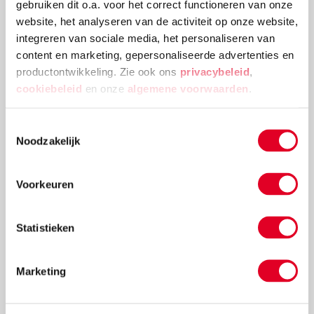
gebruiken dit o.a. voor het correct functioneren van onze
website, het analyseren van de activiteit op onze website,
integreren van sociale media, het personaliseren van
content en marketing, gepersonaliseerde advertenties en
productontwikkeling. Zie ook ons
privacybeleid
,
cookiebeleid
en onze
algemene voorwaarden
.
Toestemmingsselectie
Noodzakelijk
Voorkeuren
Knutselidee: kerstballenboom maken
Deze kerstballenboom is een echte eyecatcher! Plak
Statistieken
verschillende groottes van kerstballen en
versieringen aan elkaar tot deze mooie
kerstballenboom ontstaat!
Marketing
Lees meer