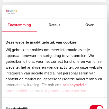
Toestemming
Details
Over
Deze website maakt gebruik van cookies
Wij gebruiken cookies om meer informatie over je
apparaat, browser en surfgedrag te verzamelen. We
gebruiken dit o.a. voor het correct functioneren van onze
Knutselidee: kerstballenboom maken
website, het analyseren van de activiteit op onze website,
integreren van sociale media, het personaliseren van
Deze kerstballenboom is een echte eyecatcher! Plak
content en marketing, gepersonaliseerde advertenties en
verschillende groottes van kerstballen en
productontwikkeling. Zie ook ons
privacybeleid
,
versieringen aan elkaar tot deze mooie
cookiebeleid
en onze
algemene voorwaarden
.
kerstballenboom ontstaat!
Toestemmingsselectie
Lees meer
Noodzakelijk