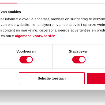
mos en
Met de metalen ring
kerstde
om is
met gaas hang je met
 van cookies
simpele
atcher!
gemak kerstballen in
activite
ende
de vorm van een
r informatie over je apparaat, browser en surfgedrag te verzam
eindres
kerstboom op.
 van onze website, het analyseren van de activiteit op onze webs
n content en marketing, gepersonaliseerde advertenties en prod
Lees
Lees meer
an
d
en onze
algemene voorwaarden
.
e mooie
oom
Voorkeuren
Statistieken
Selectie toestaan