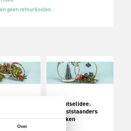
 en geen retourkosten.
stukjes
Knutselidee:
n
kerststaanders
maken
erstukjes met
Over