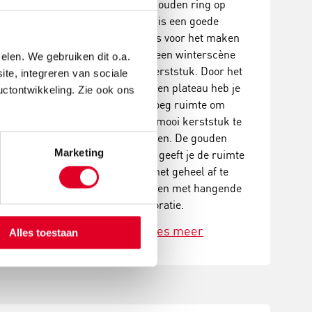
De gouden ring op
coraties. Een
voet is een goede
, creatieve
basis voor het maken
it met prachtig
van een winterscène
elen. We gebruiken dit o.a.
ultaat!
of kerststuk. Door het
ite, integreren van sociale
houten plateau heb je
uctontwikkeling. Zie ook ons
 meer
genoeg ruimte om
een mooi kerststuk te
maken. De gouden
Marketing
ring geeft je de ruimte
om het geheel af te
maken met hangende
decoratie.
Lees meer
Alles toestaan