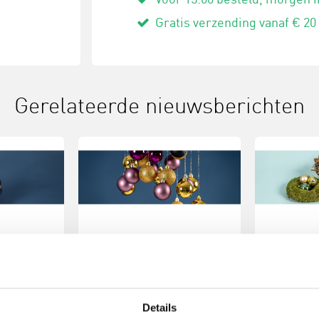
Gratis verzending vanaf € 20
Gerelateerde nieuwsberichten
e:
Knutselidee:
Kerst
enboom
kersthanger met
make
ballen
Maak k
Details