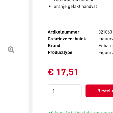
oranje gelakt handvat
Artikelnummer
021063
Creatieve techniek
Figuur
Brand
Pebaro
Producttype
Figuur
€ 17,51
Bestel 
Voor 15:00 besteld, morgen i