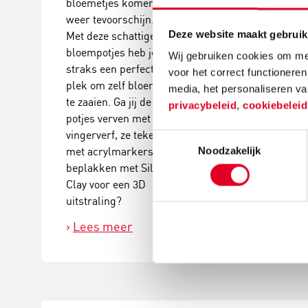
bloemetjes komen
Deze
weer tevoorschijn.
kerstballenbo
Deze website maakt gebruik
Met deze schattige
een echte eyec
bloempotjes heb je
Plak verschill
Wij gebruiken cookies om mee
straks een perfecte
groottes van
voor het correct functioneren
plek om zelf bloemen
kerstballen en
media, het personaliseren va
te zaaien. Ga jij de
versieringen a
privacybeleid
,
cookiebelei
potjes verven met
elkaar tot dez
vingerverf, ze tekenen
kerstballenb
Toestemmingsselectie
met acrylmarkers of
Noodzakelijk
ontstaat!
beplakken met Silk
Lees meer
Clay voor een 3D
uitstraling?
Lees meer