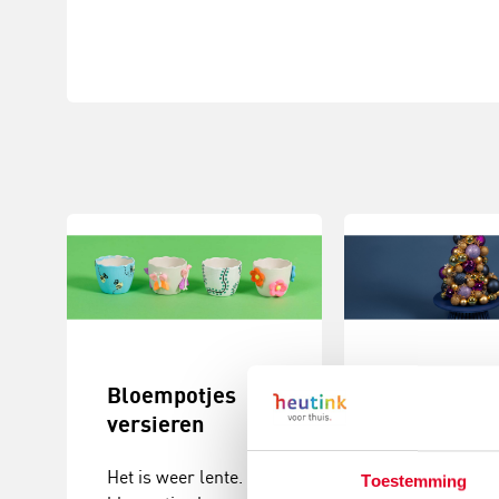
Bloempotjes
Knutselide
versieren
kerstball
maken
Het is weer lente. De
Toestemming