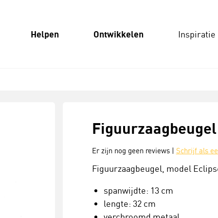
Helpen
Ontwikkelen
Inspiratie
Figuurzaagbeugel 
Er zijn nog geen reviews |
Schrijf als e
Figuurzaagbeugel, model Eclipse
spanwijdte: 13 cm
lengte: 32 cm
verchroomd metaal