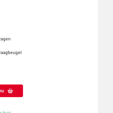
zagen
zaagbeugel
nu
n huis