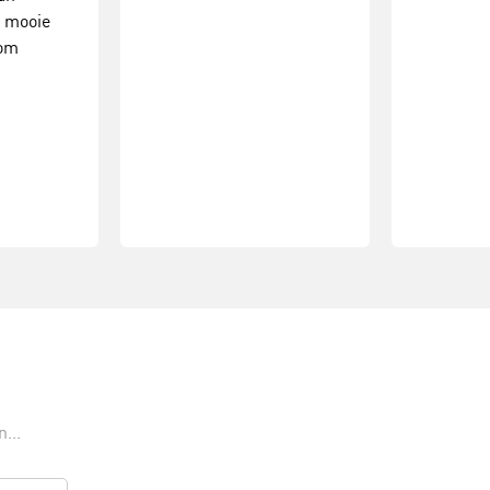
e mooie
oom
...