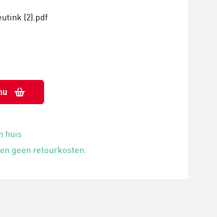
tink (2).pdf
nu
n huis
 en geen retourkosten.