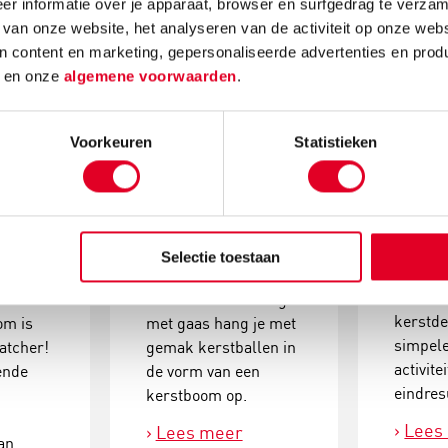
r informatie over je apparaat, browser en surfgedrag te verzam
 van onze website, het analyseren van de activiteit op onze webs
n content en marketing, gepersonaliseerde advertenties en prod
d
en onze
algemene voorwaarden
.
Voorkeuren
Statistieken
e:
Knutselidee:
Kerst
enboom
kersthanger met
make
ballen
Selectie toestaan
Maak k
mos en
Met de metalen ring
kerstde
om is
met gaas hang je met
simpele
atcher!
gemak kerstballen in
activite
ende
de vorm van een
eindres
kerstboom op.
Lees
Lees meer
an