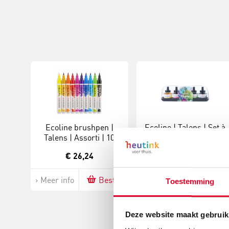
Ecoline brushpen |
Ecoline | Talens | Set à
Talens | Assorti | 10
5 flacons
stuks
€ 26,24
€ 22,40
Meer info
Bestel
Meer info
Bestel
Toestemming
Deze website maakt gebruik