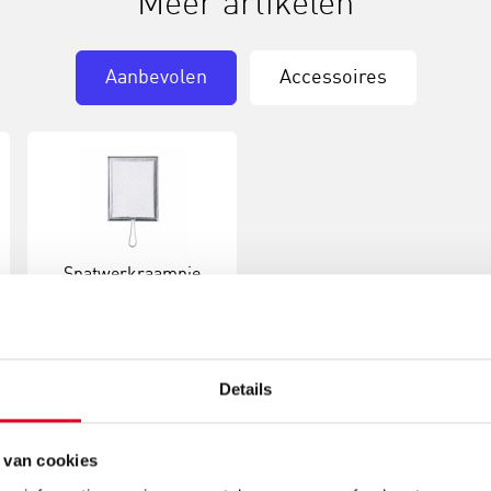
Meer artikelen
Aanbevolen
Accessoires
Spatwerkraampje
€ 4,76
Meer info
Bestel
Details
 van cookies
Gerelateerde nieuwsberichten