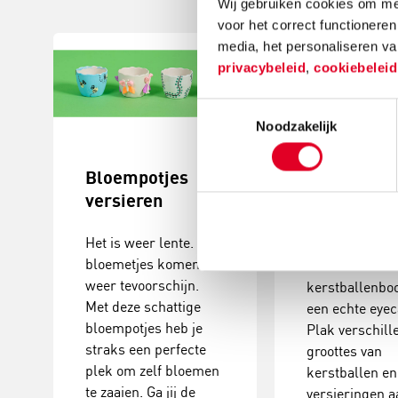
Wij gebruiken cookies om mee
voor het correct functioneren
media, het personaliseren va
privacybeleid
,
cookiebelei
Toestemmingsselectie
Noodzakelijk
Bloempotjes
Knutselide
versieren
kerstball
maken
Het is weer lente. De
bloemetjes komen
Deze
weer tevoorschijn.
kerstballenbo
Met deze schattige
een echte eyec
bloempotjes heb je
Plak verschill
straks een perfecte
groottes van
plek om zelf bloemen
kerstballen en
te zaaien. Ga jij de
versieringen a