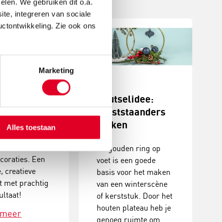
elen. We gebruiken dit o.a.
ite, integreren van sociale
uctontwikkeling. Zie ook ons
Marketing
stukjes
Knutselidee:
n
kerststaanders
maken
Alles toestaan
erstukjes met
De gouden ring op
coraties. Een
voet is een goede
, creatieve
basis voor het maken
it met prachtig
van een winterscène
ultaat!
of kerststuk. Door het
houten plateau heb je
 meer
genoeg ruimte om