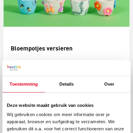
Bloempotjes versieren
Het is weer lente. De bloemetjes komen weer
tevoorschijn. Met deze schattige bloempotjes heb je
straks een perfecte plek om zelf bloemen te zaaien.
Ga jij de potjes verven met vingerverf, ze tekenen met
Toestemming
Details
Over
acrylmarkers of beplakken met Silk Clay voor een 3D
uitstraling?
Deze website maakt gebruik van cookies
Lees meer
Wij gebruiken cookies om meer informatie over je
apparaat, browser en surfgedrag te verzamelen. We
gebruiken dit o.a. voor het correct functioneren van onze