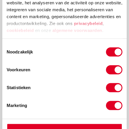
website, het analyseren van de activiteit op onze website,
integreren van sociale media, het personaliseren van
content en marketing, gepersonaliseerde advertenties en
productontwikkeling. Zie ook ons
privacybeleid
,
cookiebeleid
en onze
algemene voorwaarden
.
Toestemmingsselectie
Noodzakelijk
Knutselidee: kerstballenboom maken
Voorkeuren
Deze kerstballenboom is een echte eyecatcher! Plak
verschillende groottes van kerstballen en
Statistieken
versieringen aan elkaar tot deze mooie
kerstballenboom ontstaat!
Marketing
Lees meer