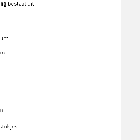
ing
bestaat uit:
uct:
cm
en
 stukjes