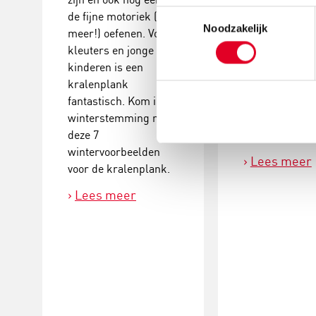
Toestemmingsselectie
de fijne motoriek (en
en je kleuter o
Noodzakelijk
meer!) oefenen. Voor
ook nog eens d
kleuters en jonge
motoriek (en m
kinderen is een
mee. Tover het
kralenplank
op de kralenp
fantastisch. Kom in de
met onze twaal
winterstemming met
voorbeelden m
deze 7
herfstplaatjes.
wintervoorbeelden
Lees meer
voor de kralenplank.
Lees meer