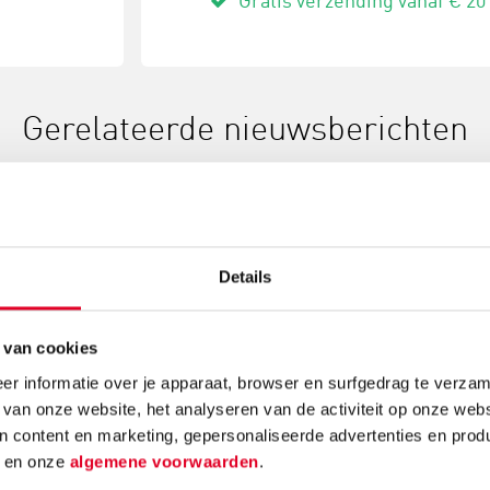
Gratis verzending vanaf € 20
Gerelateerde nieuwsberichten
Details
 van cookies
beelden
Waarom elke
Reken
kleuter een
en re
r informatie over je apparaat, browser en surfgedrag te verzam
k
kralenplank zou
passa
 van onze website, het analyseren van de activiteit op onze webs
n content en marketing, gepersonaliseerde advertenties en prod
moeten hebben
d
en onze
algemene voorwaarden
.
n
Bussom
 leuk
begrip 