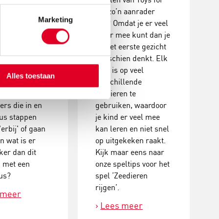
hool. Voor
life zo’n aanrader
Marketing
ende
zijn? Omdat je er veel
rs wordt de
meer mee kunt dan je
ruikt als
op het eerste gezicht
 hulpmiddel
misschien denkt. Elk
s- en
spel is op veel
Alles toestaan
men mee te
verschillende
den. De
manieren te
ers die in en
gebruiken, waardoor
bus stappen
je kind er veel mee
erbij' of gaan
kan leren en niet snel
En wat is er
op uitgekeken raakt.
ker dan dit
Kijk maar eens naar
n met een
onze speltips voor het
us?
spel ‘Zeedieren
rijgen’.
 meer
Lees meer