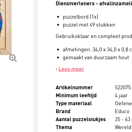
Dienstverleners - afvalinzamel
puzzelbord (1x)
puzzel met 49 stukken
Gebruiksklaar en compleet prod
afmetingen: 34,0 x 34,0 x 0,8 
gemaakt van duurzaam hout
Lees meer
Artikelnummer
522075
Minimum leeftijd
4 jaar
Type materiaal
Oefen
Brand
Educo
Aantal puzzelstukjes
25 - 63
Thema
Wereld