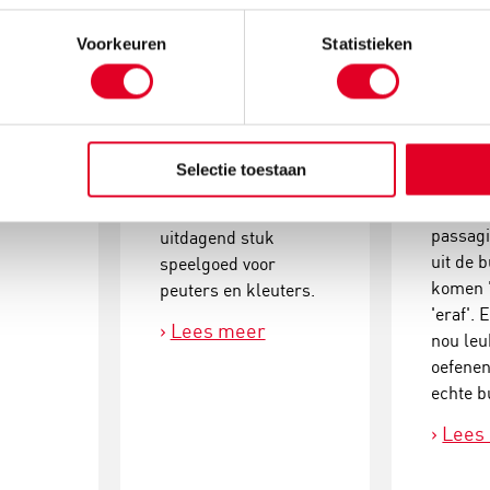
Een (kunststof)
efent er
basissc
plankje met pennetjes
Voorkeuren
Statistieken
e fijne
beginn
en kleine gekleurde
eer!)
rekenaa
kraaltjes. Meer is een
 najaar
bus geb
kralenplank niet.
lank
handig
Maar in al zijn
f
om plu
eenvoud is een
Selectie toestaan
et
minsom
kralenplank een zeer
verbeel
vernuftig en
passagi
uitdagend stuk
uit de 
speelgoed voor
komen '
peuters en kleuters.
'eraf'. 
Lees meer
nou leu
oefene
echte b
Lees