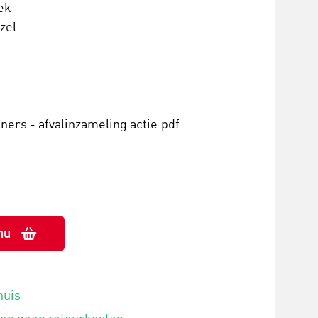
ek
zel
ners - afvalinzameling actie.pdf
nu
huis