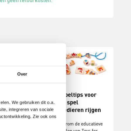
 en geen retourkosten.
Over
bus: tellen
8 speltips voor
kenen met
het spel
elen. We gebruiken dit o.a.
giers
Zeedieren rijgen
ite, integreren van sociale
uctontwikkeling. Zie ook ons
men zijn een
Waarom de educatieve
op de
spellen van Toys for