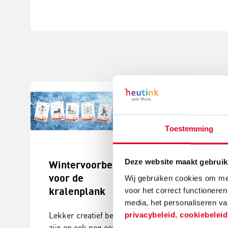
Toestemming
Deze website maakt gebruik
Wintervoorbeelden
Herfstvoor
voor de
voor de
Wij gebruiken cookies om mee
kralenplank
kralenplan
voor het correct functioneren
media, het personaliseren va
privacybeleid
,
cookiebelei
Lekker creatief bezig
Spelen met ee
zijn en ook nog eens
kralenplank is