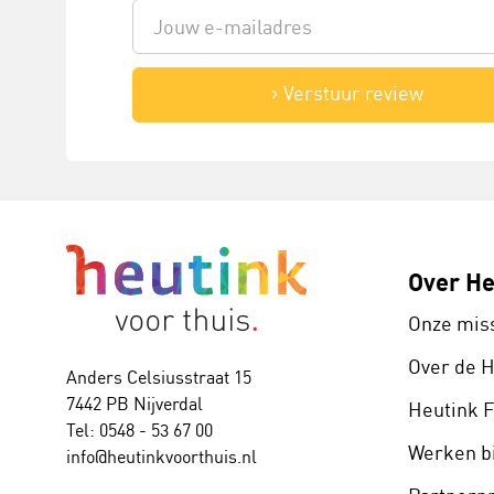
Verstuur review
Over He
Onze mis
Over de 
Anders Celsiusstraat 15
7442 PB Nijverdal
Heutink 
Tel: 0548 - 53 67 00
Werken bi
info@heutinkvoorthuis.nl