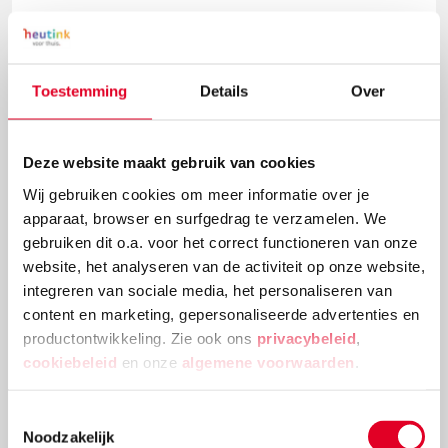
Toestemming
Details
Over
Deze website maakt gebruik van cookies
Wij gebruiken cookies om meer informatie over je
apparaat, browser en surfgedrag te verzamelen. We
gebruiken dit o.a. voor het correct functioneren van onze
website, het analyseren van de activiteit op onze website,
Knutselidee: kerstballenboom maken
integreren van sociale media, het personaliseren van
content en marketing, gepersonaliseerde advertenties en
Deze kerstballenboom is een echte eyecatcher! Plak
productontwikkeling. Zie ook ons
privacybeleid
,
verschillende groottes van kerstballen en
cookiebeleid
en onze
algemene voorwaarden
.
versieringen aan elkaar tot deze mooie
kerstballenboom ontstaat!
Toestemmingsselectie
Noodzakelijk
Lees meer