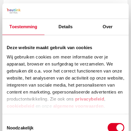
Toestemming
Details
Over
Deze website maakt gebruik van cookies
Wij gebruiken cookies om meer informatie over je
apparaat, browser en surfgedrag te verzamelen. We
gebruiken dit o.a. voor het correct functioneren van onze
website, het analyseren van de activiteit op onze website,
Knutselidee: kerstballenboom maken
integreren van sociale media, het personaliseren van
content en marketing, gepersonaliseerde advertenties en
Deze kerstballenboom is een echte eyecatcher! Plak
productontwikkeling. Zie ook ons
privacybeleid
,
verschillende groottes van kerstballen en
cookiebeleid
en onze
algemene voorwaarden
.
versieringen aan elkaar tot deze mooie
kerstballenboom ontstaat!
Toestemmingsselectie
Noodzakelijk
Lees meer