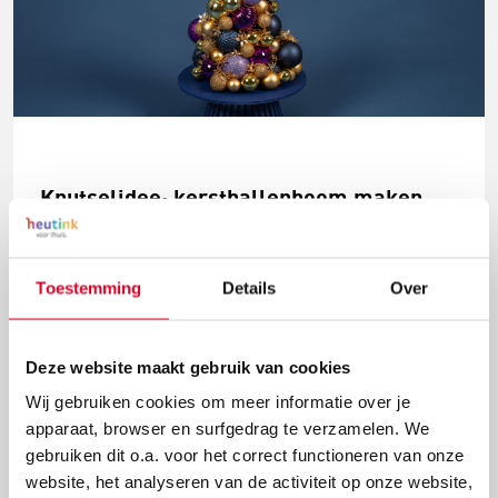
Knutselidee: kerstballenboom maken
Deze kerstballenboom is een echte eyecatcher! Plak
verschillende groottes van kerstballen en
Toestemming
Details
Over
versieringen aan elkaar tot deze mooie
kerstballenboom ontstaat!
Deze website maakt gebruik van cookies
Lees meer
Wij gebruiken cookies om meer informatie over je
apparaat, browser en surfgedrag te verzamelen. We
gebruiken dit o.a. voor het correct functioneren van onze
website, het analyseren van de activiteit op onze website,