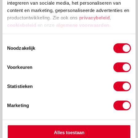
integreren van sociale media, het personaliseren van
content en marketing, gepersonaliseerde advertenties en
productontwikkeling. Zie ook ons
privacybeleid
,
cookiebeleid
en onze
algemene voorwaarden
.
Toestemmingsselectie
Noodzakelijk
Knutselidee: kersthanger met ballen
Voorkeuren
Met de metalen ring met gaas hang je met gemak
kerstballen in de vorm van een kerstboom op.
Statistieken
Lees meer
Marketing
Alles toestaan