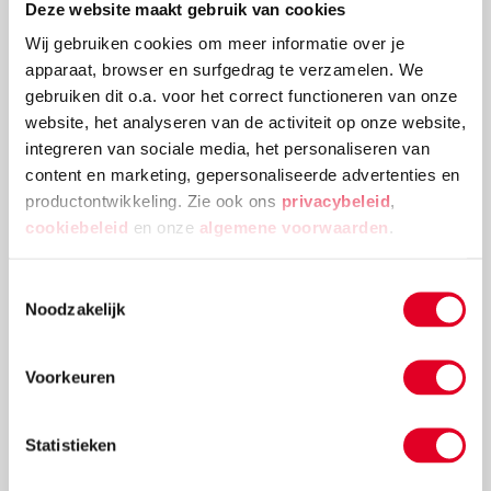
Deze website maakt gebruik van cookies
Deze kerstballenboom is een echte eyecatcher! Plak
Wij gebruiken cookies om meer informatie over je
verschillende groottes van kerstballen en
apparaat, browser en surfgedrag te verzamelen. We
versieringen aan elkaar tot deze mooie
gebruiken dit o.a. voor het correct functioneren van onze
kerstballenboom ontstaat!
website, het analyseren van de activiteit op onze website,
integreren van sociale media, het personaliseren van
Lees meer
content en marketing, gepersonaliseerde advertenties en
productontwikkeling. Zie ook ons
privacybeleid
,
cookiebeleid
en onze
algemene voorwaarden
.
Toestemmingsselectie
Noodzakelijk
Voorkeuren
Statistieken
Knutselidee: kersthanger met ballen