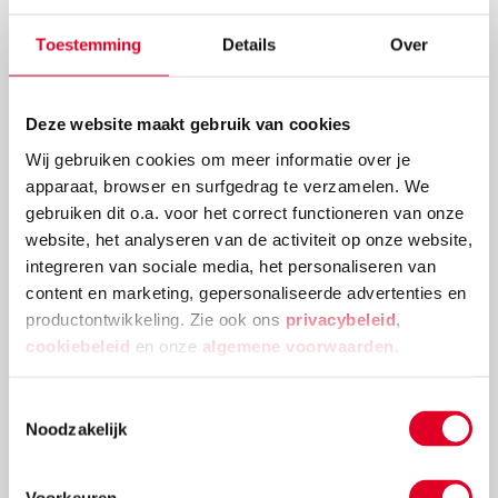
Toestemming
Details
Over
Deze website maakt gebruik van cookies
Wij gebruiken cookies om meer informatie over je
apparaat, browser en surfgedrag te verzamelen. We
Knutselidee: kerstballenboom maken
gebruiken dit o.a. voor het correct functioneren van onze
website, het analyseren van de activiteit op onze website,
Deze kerstballenboom is een echte eyecatcher! Plak
integreren van sociale media, het personaliseren van
verschillende groottes van kerstballen en
content en marketing, gepersonaliseerde advertenties en
versieringen aan elkaar tot deze mooie
productontwikkeling. Zie ook ons
privacybeleid
,
kerstballenboom ontstaat!
cookiebeleid
en onze
algemene voorwaarden
.
Lees meer
Toestemmingsselectie
Noodzakelijk
Voorkeuren