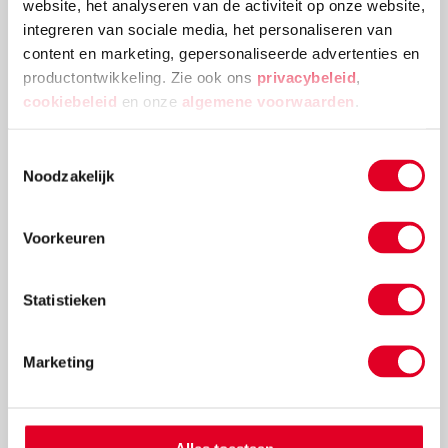
website, het analyseren van de activiteit op onze website,
integreren van sociale media, het personaliseren van
content en marketing, gepersonaliseerde advertenties en
productontwikkeling. Zie ook ons
privacybeleid
,
cookiebeleid
en onze
algemene voorwaarden
.
Toestemmingsselectie
Noodzakelijk
Knutselidee: kersthanger met ballen
Voorkeuren
Met de metalen ring met gaas hang je met gemak
Statistieken
kerstballen in de vorm van een kerstboom op.
Lees meer
Marketing