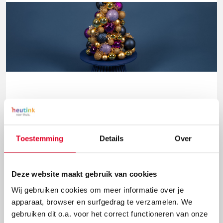
Knutselidee: kerstballenboom maken
Deze kerstballenboom is een echte eyecatcher! Plak
Toestemming
Details
Over
verschillende groottes van kerstballen en
versieringen aan elkaar tot deze mooie
kerstballenboom ontstaat!
Deze website maakt gebruik van cookies
Lees meer
Wij gebruiken cookies om meer informatie over je
apparaat, browser en surfgedrag te verzamelen. We
gebruiken dit o.a. voor het correct functioneren van onze