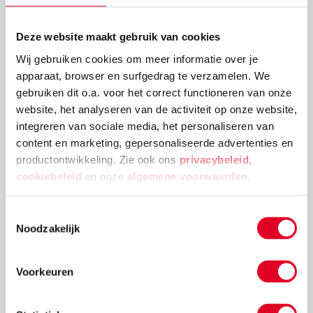
Deze website maakt gebruik van cookies
Knutselidee: kerstballenboom maken
Wij gebruiken cookies om meer informatie over je
apparaat, browser en surfgedrag te verzamelen. We
Deze kerstballenboom is een echte eyecatcher! Plak
gebruiken dit o.a. voor het correct functioneren van onze
verschillende groottes van kerstballen en
website, het analyseren van de activiteit op onze website,
versieringen aan elkaar tot deze mooie
integreren van sociale media, het personaliseren van
kerstballenboom ontstaat!
content en marketing, gepersonaliseerde advertenties en
Lees meer
productontwikkeling. Zie ook ons
privacybeleid
,
cookiebeleid
en onze
algemene voorwaarden
.
Toestemmingsselectie
Noodzakelijk
Voorkeuren