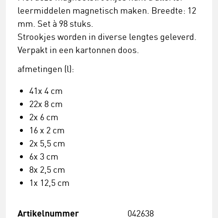
leermiddelen magnetisch maken. Breedte: 12
mm. Set à 98 stuks.
Strookjes worden in diverse lengtes geleverd.
Verpakt in een kartonnen doos.
afmetingen (l):
41x 4 cm
22x 8 cm
2x 6 cm
16 x 2 cm
2x 5,5 cm
6x 3 cm
8x 2,5 cm
1x 12,5 cm
Artikelnummer
042638