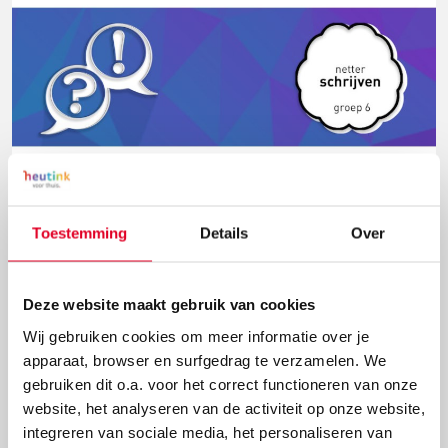
Welk oefenboek is geschikt om mijn kind
Toestemming
Details
Over
netter te leren schrijven?
"Mijn zoon zit in groep 6 en is 9 negen jaar. Hij heeft
Deze website maakt gebruik van cookies
een slordig, onduidelijk handschrift. De juf heeft
Wij gebruiken cookies om meer informatie over je
gevraagd thuis met hem aan de slag te gaan. Graag
apparaat, browser en surfgedrag te verzamelen. We
wil ik een oefenboek bij jullie bestellen. Kunt u me
gebruiken dit o.a. voor het correct functioneren van onze
adviseren welke het beste voor hem is? Op school
website, het analyseren van de activiteit op onze website,
hebben ze de methode Pennenstreken (verbonden
integreren van sociale media, het personaliseren van
schrift)."