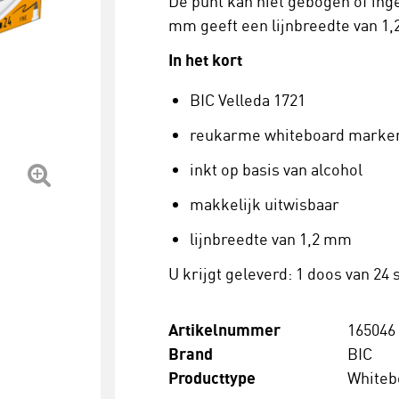
De punt kan niet gebogen of ing
mm geeft een lijnbreedte van 1
In het kort
BIC Velleda 1721
reukarme whiteboard marke
inkt op basis van alcohol
makkelijk uitwisbaar
lijnbreedte van 1,2 mm
U krijgt geleverd: 1 doos van 24 
Artikelnummer
165046
Brand
BIC
Producttype
Whiteb