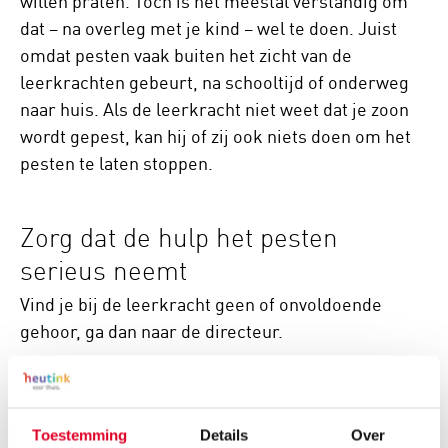
willen praten. Toch is het meestal verstandig om
dat – na overleg met je kind – wel te doen. Juist
omdat pesten vaak buiten het zicht van de
leerkrachten gebeurt, na schooltijd of onderweg
naar huis. Als de leerkracht niet weet dat je zoon
wordt gepest, kan hij of zij ook niets doen om het
pesten te laten stoppen.
Zorg dat de hulp het pesten
serieus neemt
Vind je bij de leerkracht geen of onvoldoende
gehoor, ga dan naar de directeur.
De volgende stap is inlichten van de
medezeggenschapsraad of het indienen van een
Toestemming
Details
Over
officiële klacht bij de klachtencommissie van de