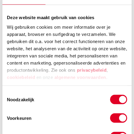
school.
Deze website maakt gebruik van cookies
Als de situatie uit de hand dreigt te lopen kun je
Wij gebruiken cookies om meer informatie over je
contact opnemen met
apparaat, browser en surfgedrag te verzamelen. We
de
vertrouwensinspecteur
van de
gebruiken dit o.a. voor het correct functioneren van onze
Onderwijsinspectie.
website, het analyseren van de activiteit op onze website,
integreren van sociale media, het personaliseren van
Komt je kind thuis te zitten vanwege pesten of kost
content en marketing, gepersonaliseerde advertenties en
het je veel moeite om je kind nog naar school te
productontwikkeling. Zie ook ons
privacybeleid
,
cookiebeleid
en onze
algemene voorwaarden
.
krijgen, dan kan het verstandig zijn om contact op
te nemen met de
leerplichtambtenaar
. Deze werkt
Toestemmingsselectie
voor de gemeente waar je woont en kan helpen om
Noodzakelijk
de schade van het pesten te beperken door met
scholen en instanties in gesprek te gaan.
Voorkeuren
Ook kun je terecht bij de
Kinderombudsman
.