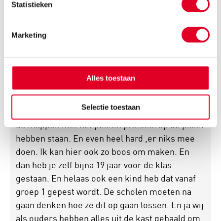
Statistieken
1 reactie
Marketing
Reageer
Alles toestaan
Laura van rooij
30 januari 2020
Selectie toestaan
Wat ik me telkens afvraag is waarom de scholen
de mappen met het pesten protocol op de plank
hebben staan. En even heel hard ,er niks mee
doen. Ik kan hier ook zo boos om maken. En
dan heb je zelf bijna 19 jaar voor de klas
gestaan. En helaas ook een kind heb dat vanaf
groep 1 gepest wordt. De scholen moeten na
gaan denken hoe ze dit op gaan lossen. En ja wij
als ouders hebben alles uit de kast gehaald om