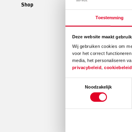
Shop
Breintrein Eur
Toestemming
Groep
Deze website maakt gebruik
€ 10
Wij gebruiken cookies om mee
voor het correct functioneren
media, het personaliseren va
Meer info
privacybeleid
,
cookiebelei
Toestemmingsselectie
Noodzakelijk