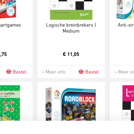
Smartgames
Logische breinbrekers |
Anti-vi
Medium
,75
€ 11,05
Bestel
Meer info
Bestel
Meer in