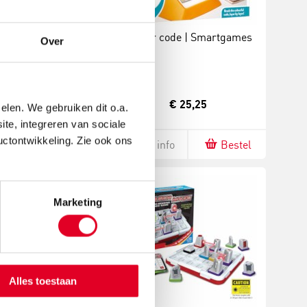
breinbrekers | XXL
Colour code | Smartgames
Over
€ 11,05
€ 25,25
elen. We gebruiken dit o.a.
ite, integreren van sociale
uctontwikkeling. Zie ook ons
fo
Bestel
Meer info
Bestel
Marketing
Alles toestaan