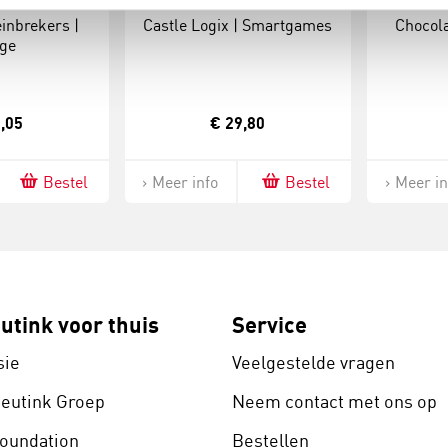
inbrekers |
Castle Logix | Smartgames
Chocola
ge
,05
€ 29,80
Bestel
Meer info
Bestel
Meer in
utink voor thuis
Service
sie
Veelgestelde vragen
Heutink Groep
Neem contact met ons op
Foundation
Bestellen