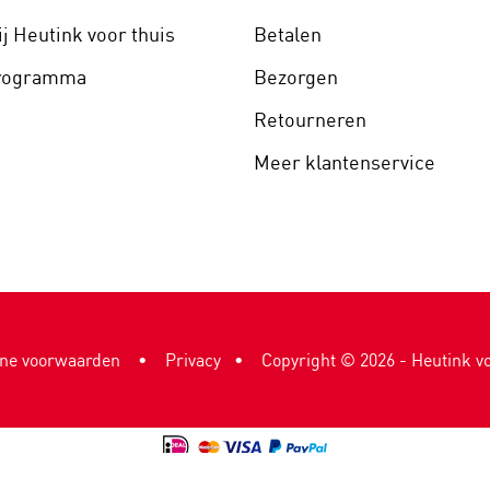
j Heutink voor thuis
Betalen
programma
Bezorgen
Retourneren
Meer klantenservice
ne voorwaarden
•
Privacy
Copyright ©
2026
- Heutink vo
9.1
2.984 reviews