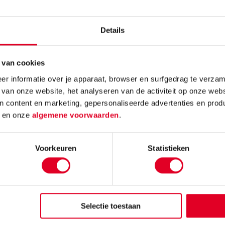
eka | Deel 3 |
Roadblock | Smartgames
Logische 
Details
 3/4
 van cookies
,53
€ 25,25
r informatie over je apparaat, browser en surfgedrag te verzam
 van onze website, het analyseren van de activiteit op onze webs
n content en marketing, gepersonaliseerde advertenties en prod
Bestel
Meer info
Bestel
Meer in
d
en onze
algemene voorwaarden
.
Voorkeuren
Statistieken
Selectie toestaan