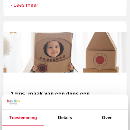
Lees meer
3 tips: maak van een doos een...
We kunnen het mooiste en het duurste speelgoed
kopen voor onze kinderen, maar eigenlijk gaat er
Toestemming
Details
Over
niets boven een doodgewone doos. Een doos kan een
huis zijn, een raket, een auto of… nou ja, alles