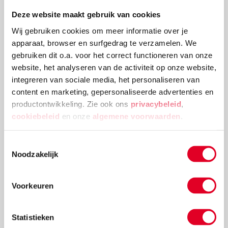
eigenlijk. Met deze 3 tips wordt spelen met dozen nóg
Deze website maakt gebruik van cookies
leuker.
Wij gebruiken cookies om meer informatie over je
Lees meer
apparaat, browser en surfgedrag te verzamelen. We
gebruiken dit o.a. voor het correct functioneren van onze
website, het analyseren van de activiteit op onze website,
integreren van sociale media, het personaliseren van
content en marketing, gepersonaliseerde advertenties en
productontwikkeling. Zie ook ons
privacybeleid
,
cookiebeleid
en onze
algemene voorwaarden
.
Toestemmingsselectie
Noodzakelijk
Voorkeuren
Speel het fantasiespel: 'Laten we een
leeuw wassen'
Statistieken