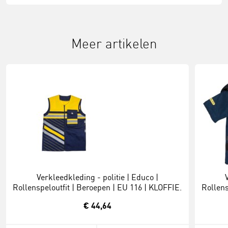
Meer artikelen
Verkleedkleding - politie | Educo |
Rollenspeloutfit | Beroepen | EU 116 | KLOFFIE.
Rollens
€ 44,64