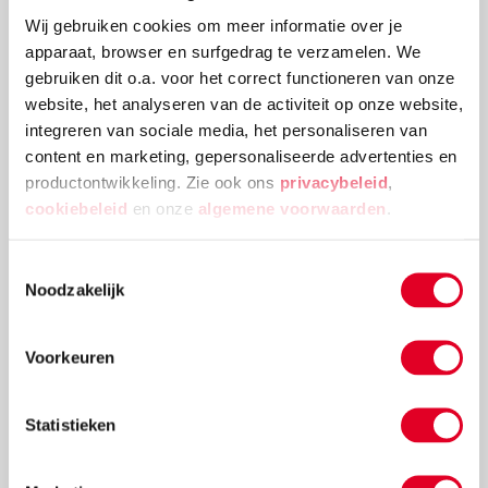
Wij gebruiken cookies om meer informatie over je
apparaat, browser en surfgedrag te verzamelen. We
gebruiken dit o.a. voor het correct functioneren van onze
website, het analyseren van de activiteit op onze website,
integreren van sociale media, het personaliseren van
Bouwchallenge: bouwen zonder duimen
content en marketing, gepersonaliseerde advertenties en
productontwikkeling. Zie ook ons
privacybeleid
,
Heb je er ooit bij stilgestaan hoe handig het eigenlijk
cookiebeleid
en onze
algemene voorwaarden
.
is dat onze handen een duim hebben? Nee? Dan
ontdek je dat snel genoeg bij deze challenge: bouwen
Toestemmingsselectie
zonder duimen.
Noodzakelijk
Lees meer
Voorkeuren
Statistieken