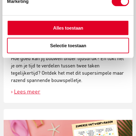
Marketing
Alles toestaan
Speel het supersnelle bouwspelletje
Selectie toestaan
Hoe goed kan jij bouwen onder tijdsdruk? En lukt het
je om je tijd te verdelen tussen twee taken
tegelijkertijd? Ontdek het met dit supersimpele maar
razend spannende bouwspelletje.
Lees meer