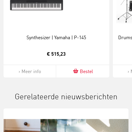
Synthesizer | Yamaha | P-145
Drumst
€ 515,23
Meer info
Bestel
Gerelateerde nieuwsberichten