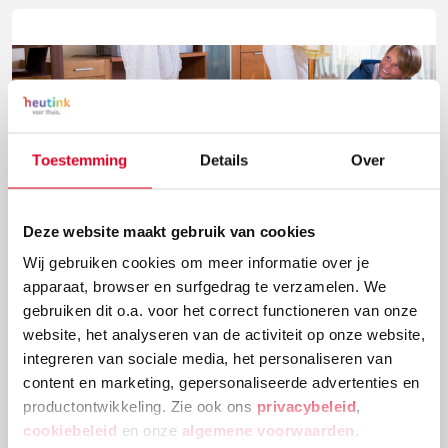
Toestemming
Details
Over
Deze website maakt gebruik van cookies
Speel muzikale stippendans
Wij gebruiken cookies om meer informatie over je
apparaat, browser en surfgedrag te verzamelen. We
Speel Twister met een muzikale draai in deze variant
gebruiken dit o.a. voor het correct functioneren van onze
op stoelendans. Het is een ideaal muzikaal
website, het analyseren van de activiteit op onze website,
tussendoortje om even wat energie kwijt te raken.
integreren van sociale media, het personaliseren van
content en marketing, gepersonaliseerde advertenties en
Lees meer
productontwikkeling. Zie ook ons
privacybeleid
,
cookiebeleid
en onze
algemene voorwaarden
.