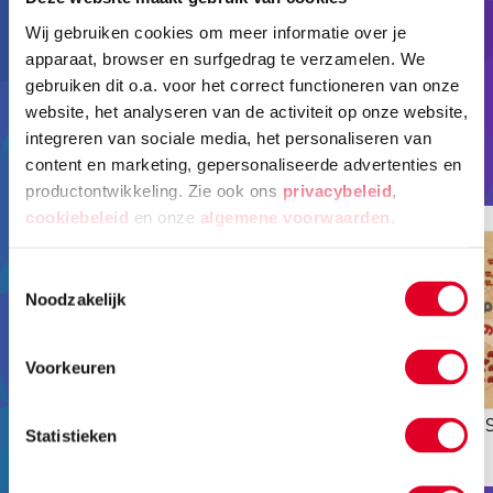
Handige hulpmiddelen
Wij gebruiken cookies om meer informatie over je
Met deze producten kun je thuis spelenderwijs met je
apparaat, browser en surfgedrag te verzamelen. We
kleuter het tellen oefenen.
gebruiken dit o.a. voor het correct functioneren van onze
website, het analyseren van de activiteit op onze website,
integreren van sociale media, het personaliseren van
Meer producten voor tellen
content en marketing, gepersonaliseerde advertenties en
productontwikkeling. Zie ook ons
privacybeleid
,
cookiebeleid
en onze
algemene voorwaarden
.
Toestemmingsselectie
Noodzakelijk
Voorkeuren
Dobbelstenen -
Telrondo | Educo | 
Statistieken
rekenbewerkingen | Educo |
€ 9,95
TELWERK
€ 56,92
Speelset | 4 stuks |