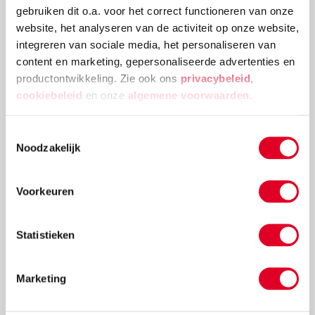
gebruiken dit o.a. voor het correct functioneren van onze
website, het analyseren van de activiteit op onze website,
integreren van sociale media, het personaliseren van
Welke materialen heb ik nodig om mijn
content en marketing, gepersonaliseerde advertenties en
kind verbonden schrift te leren?
productontwikkeling. Zie ook ons
privacybeleid
,
cookiebeleid
en onze
algemene voorwaarden
.
"Op school leert mijn zoontje (8 jaar, groep 4) niet aan
elkaar schrijven. Nu wil ik dat zelf met hem gaan
Toestemmingsselectie
doen. Welk materialen / boeken heb ik nodig om
Noodzakelijk
daarmee te starten?"
Lees meer
Voorkeuren
Statistieken
Marketing