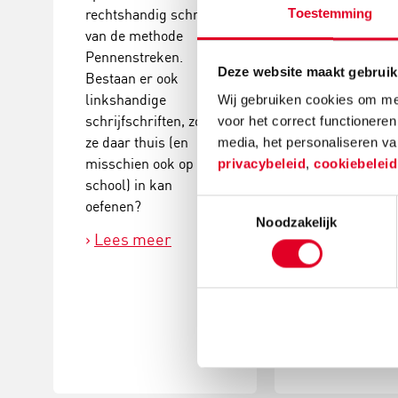
rechtshandig schrift
Toestemming
6 en is 9 negen
van de methode
Hij heeft een s
Pennenstreken.
onduidelijk
Deze website maakt gebruik
Bestaan er ook
handschrift. De
linkshandige
Wij gebruiken cookies om mee
heeft gevraagd
schrijfschriften, zodat
voor het correct functioneren
met hem aan d
ze daar thuis (en
media, het personaliseren va
te gaan. Graag 
misschien ook op
privacybeleid
,
cookiebelei
een oefenboek 
school) in kan
jullie bestelle
Toestemmingsselectie
oefenen?
u me advisere
Noodzakelijk
het beste voo
Lees meer
is? Op school
ze de methode
Pennenstreke
(verbonden sch
Lees meer