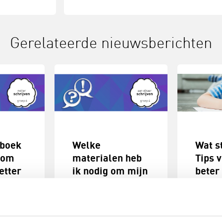
Gerelateerde nieuwsberichten
nboek
Welke
Wat s
t om
materialen heb
Tips 
etter
ik nodig om mijn
beter
kind verbonden
hands
schrift te leren?
Kinder
schrijv
in groep
"Op school leert mijn