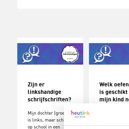
Zijn er
Welk oefe
linkshandige
is geschik
schrijfschriften?
mijn kind n
te leren
Mijn dochter (groep 4)
schrijven?
is links, maar schrijft
op school in een
"Mijn zoon zit 