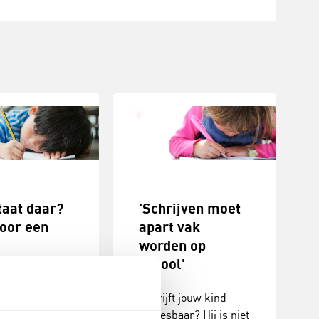
taat daar?
'Schrijven moet
voor een
apart vak
worden op
chrift
school'
en moeten
Schrijft jouw kind
en op school.
onleesbaar? Hij is niet