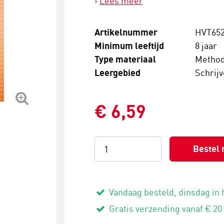
Lees meer
Artikelnummer
HVT652
Minimum leeftijd
8 jaar
Type materiaal
Metho
Leergebied
Schrij
€ 6,59
Bestel 
Vandaag besteld, dinsdag in 
Gratis verzending vanaf € 20