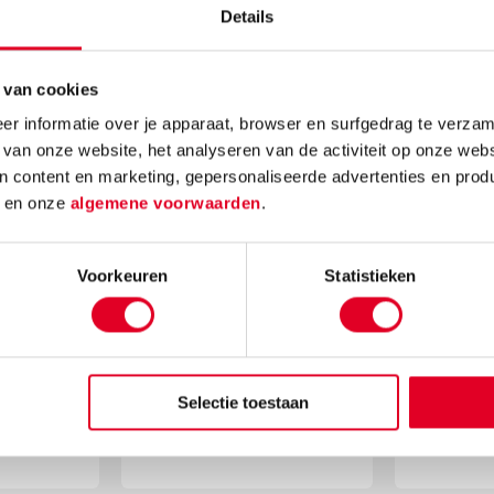
Details
Maar m
 jaar.
zoontje (8 jaar, groep
van digi
lordig,
4) niet aan elkaar
leermid
schrijven. Nu wil ik
 van cookies
schrijf
 juf
dat zelf met hem gaan
r informatie over je apparaat, browser en surfgedrag te verzam
van kin
 thuis
doen. Welk
 van onze website, het analyseren van de activiteit op onze webs
verder 
e slag
materialen / boeken
n content en marketing, gepersonaliseerde advertenties en prod
hollen.
wil ik
heb ik nodig om
d
en onze
algemene voorwaarden
.
ouder d
bij
daarmee te starten?"
te helpe
n. Kunt
Lees meer
ontwikk
n welke
Voorkeuren
Statistieken
beter h
r hem
Meester
 hebben
Sanne g
n
Lees
rift)."
Selectie toestaan