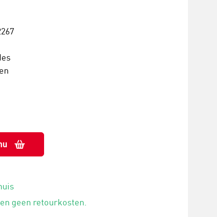
267
des
ven
nu
huis
 en geen retourkosten.