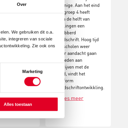
Over
et de opkomst
de enige. Aan het eind
tale
van groep 4 heeft
delen lijkt de
bijna de helft van
ontwikkeling
leerlingen een
elen. We gebruiken dit o.a.
deren steeds
belabberd
ite, integreren van sociale
achteruit te
handschrift. Hoog tijd
uctontwikkeling. Zie ook ons
 Wat kun je als
dat scholen weer
oen om je kind
meer aandacht gaan
n bij het
besteden aan
elen van een
schrijven met de
Marketing
andschrift?
hand, vindt het
 Sander en juf
Platform
even advies.
Handschriftontwikkling.
 meer
Lees meer
Alles toestaan