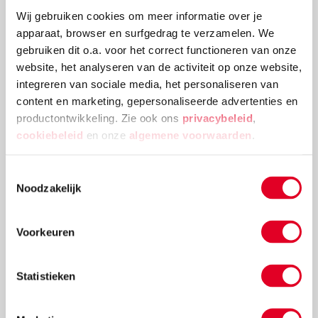
Wij gebruiken cookies om meer informatie over je
apparaat, browser en surfgedrag te verzamelen. We
gebruiken dit o.a. voor het correct functioneren van onze
website, het analyseren van de activiteit op onze website,
integreren van sociale media, het personaliseren van
Welke materialen heb ik nodig om mijn
content en marketing, gepersonaliseerde advertenties en
kind verbonden schrift te leren?
productontwikkeling. Zie ook ons
privacybeleid
,
cookiebeleid
en onze
algemene voorwaarden
.
"Op school leert mijn zoontje (8 jaar, groep 4) niet aan
elkaar schrijven. Nu wil ik dat zelf met hem gaan
Toestemmingsselectie
doen. Welk materialen / boeken heb ik nodig om
Noodzakelijk
daarmee te starten?"
Lees meer
Voorkeuren
Statistieken