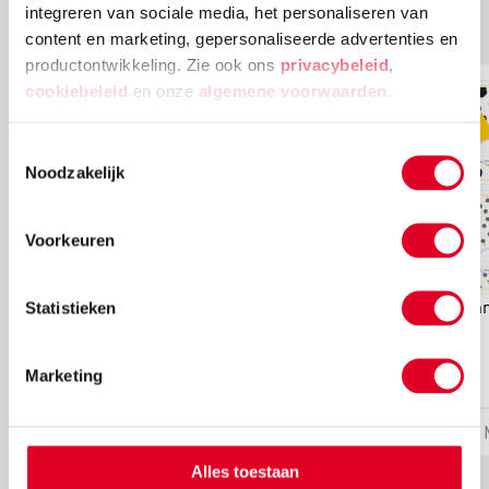
Meer artikelen
integreren van sociale media, het personaliseren van
content en marketing, gepersonaliseerde advertenties en
productontwikkeling. Zie ook ons
privacybeleid
,
cookiebeleid
en onze
algemene voorwaarden
.
Toestemmingsselectie
Noodzakelijk
Voorkeuren
Schrift - sport | 24 lijnen | Per stuk
Schr
Statistieken
€ 0,36
Marketing
Meer info
Bestel
Alles toestaan