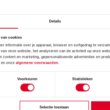
Gerelateerde nieuwsberichten
Details
 van cookies
r informatie over je apparaat, browser en surfgedrag te verzam
 van onze website, het analyseren van de activiteit op onze webs
n content en marketing, gepersonaliseerde advertenties en prod
d
en onze
algemene voorwaarden
.
h
Een lekker vies
Surpr
rkant
denkspelletje:
knuts
Paardenpoep
verra
Voorkeuren
Statistieken
elletje
make
e
Spelletjes met poep
euzes
zijn altijd een succes
Bij dez
t het
bij kinderen. Haal het
moet je
en
schaakbord
Selectie toestaan
nadenk