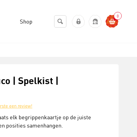
0
Shop
o | Spelkist |
erste een review!
aats elk begrippenkaartje op de juiste
en posities samenhangen.