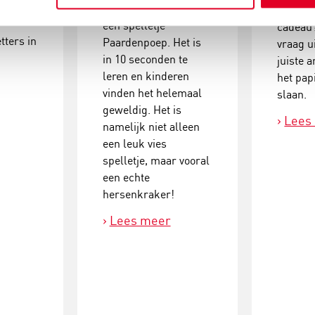
en te
tevoorschijn en speel
welk nu
een spelletje
cadeau
tters in
Paardenpoep. Het is
vraag u
in 10 seconden te
juiste 
leren en kinderen
het pap
vinden het helemaal
slaan.
geweldig. Het is
Lees
namelijk niet alleen
een leuk vies
spelletje, maar vooral
een echte
hersenkraker!
Lees meer