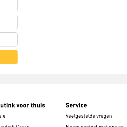
utink voor thuis
Service
sie
Veelgestelde vragen
Heutink Groep
Neem contact met ons op