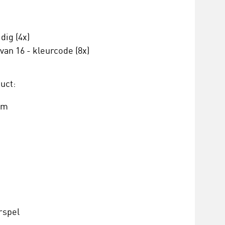
dig (4x)
an 16 - kleurcode (8x)
uct:
cm
rspel