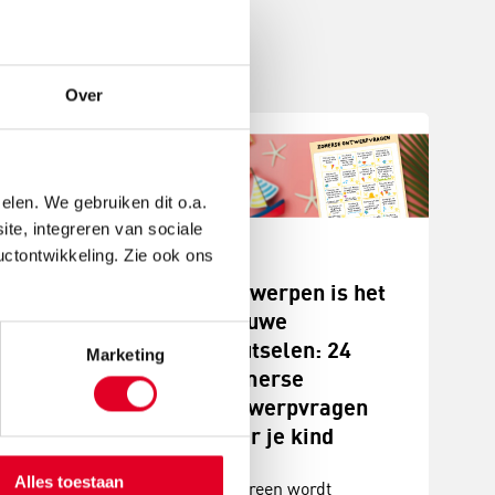
Over
elen. We gebruiken dit o.a.
ite, integreren van sociale
uctontwikkeling. Zie ook ons
ise
Ontwerpen is het
elen:
nieuwe
ssingsbox
knutselen: 24
Marketing
n
zomerse
ontwerpvragen
e surprise
voor je kind
 goed
Alles toestaan
en. Onder
Iedereen wordt