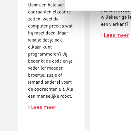
langste woord
Door een hele serie
maken met 25
opdrachten elkaar te
willekeurige le
zetten, weet de
een vierkant?
computer precies wat
hij moet doen. Maar
Lees meer
wist je dat je ook
elkaar kunt
programmeren? Jij
bedenkt de code en je
vader (of moeder,
broertje, zusje of
iemand anders) voert
de opdrachten uit. Als
een menselijke robot.
Lees meer