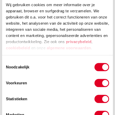
Dit proces herhaalt zich, waardoor het lijkt alsof de
Wij gebruiken cookies om meer informatie over je
rozijnen dansen!
apparaat, browser en surfgedrag te verzamelen. We
gebruiken dit o.a. voor het correct functioneren van onze
website, het analyseren van de activiteit op onze website,
integreren van sociale media, het personaliseren van
0 reacties
content en marketing, gepersonaliseerde advertenties en
productontwikkeling. Zie ook ons
privacybeleid
,
Reageer
cookiebeleid
en onze
algemene voorwaarden
.
Reageer op dit artikel
Toestemmingsselectie
Noodzakelijk
Naam
*
Voorkeuren
E-mailadres
*
Statistieken
Marketing