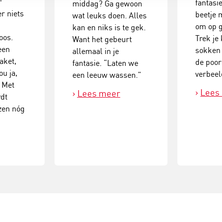
r
fantasi
middag? Ga gewoon
er niets
beetje 
wat leuks doen. Alles
om op 
kan en niks is te gek.
oos.
Trek je
Want het gebeurt
een
sokken
allemaal in je
raket,
de poor
fantasie. “Laten we
ou ja,
verbeel
een leeuw wassen.”
. Met
Lees
Lees meer
rdt
zen nóg