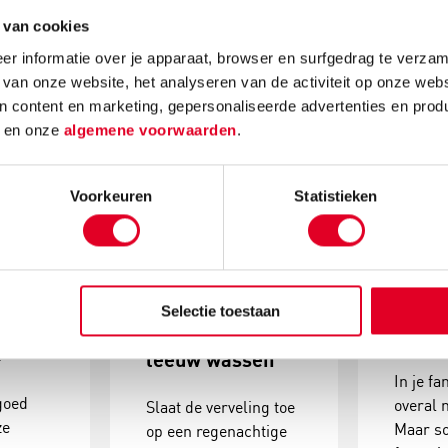
 van cookies
r informatie over je apparaat, browser en surfgedrag te verzam
Gerelateerde nieuwsberichten
 van onze website, het analyseren van de activiteit op onze webs
n content en marketing, gepersonaliseerde advertenties en prod
d
en onze
algemene voorwaarden
.
Voorkeuren
Statistieken
k van
Speel het
Op fa
n...
fantasiespel:
met 
Selectie toestaan
'Laten we een
sokk
t
leeuw wassen'
In je fa
goed
overal 
Slaat de verveling toe
ze
Maar s
op een regenachtige