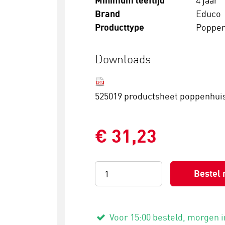
Minimum leeftijd
4 jaar
Brand
Educo
Producttype
Poppen
Downloads
525019 productsheet poppenhui
€ 31,23
Bestel 
Voor 15:00 besteld, morgen i