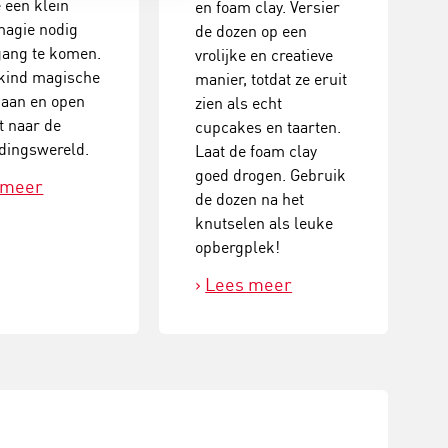
e een klein
en foam clay. Versier
magie nodig
de dozen op een
gang te komen.
vrolijke en creatieve
 kind magische
manier, totdat ze eruit
 aan en open
zien als echt
t naar de
cupcakes en taarten.
dingswereld.
Laat de foam clay
goed drogen. Gebruik
 meer
de dozen na het
knutselen als leuke
opbergplek!
Lees meer