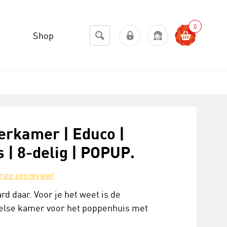
0
Shop
erkamer | Educo |
 | 8-delig | POPUP.
erste een review!
d daar. Voor je het weet is de
else kamer voor het poppenhuis met