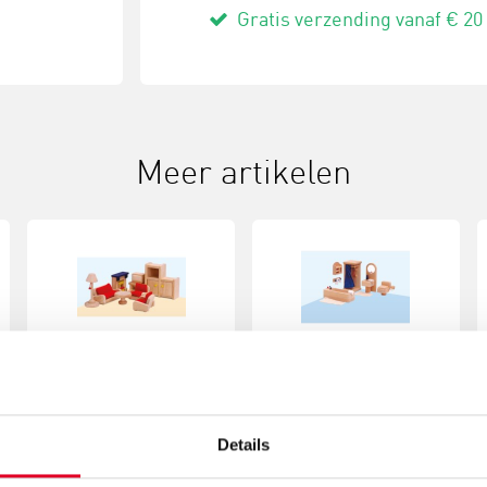
Gratis verzending vanaf € 20
Meer artikelen
Poppenhuis -
Poppenhuis -
woonkamer | Educo |
badkamer | Educo |
Speelset | Meubels | 8-
Speelset | Meubels | 6-
€ 31,24
€ 31,25
delig | POPUP.
delig | POPUP.
Details
Meer info
Bestel
Meer info
Bestel