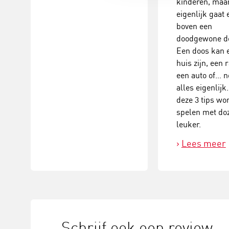
kinderen, maa
eigenlijk gaat 
boven een
doodgewone d
Een doos kan 
huis zijn, een 
een auto of… n
alles eigenlijk
deze 3 tips wo
spelen met do
leuker.
Lees meer
Schrijf ook een review