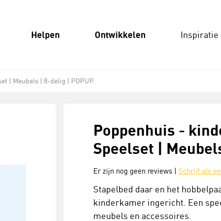
Helpen
Ontwikkelen
Inspiratie
et | Meubels | 8-delig | POPUP.
Poppenhuis - kind
Speelset | Meubels
Er zijn nog geen reviews |
Schrijf als e
Stapelbed daar en het hobbelpaar
kinderkamer ingericht. Een spe
meubels en accessoires.