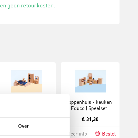
 en geen retourkosten.
Poppenhuis -
Poppenhuis - keuken |
slaapkamer | Educo |
Educo | Speelset |
Speelset | Meubels | 5-
Meubels | 6-delig |
€ 31,24
€ 31,30
delig | POPUP.
POPUP.
Over
Meer info
Bestel
Meer info
Bestel