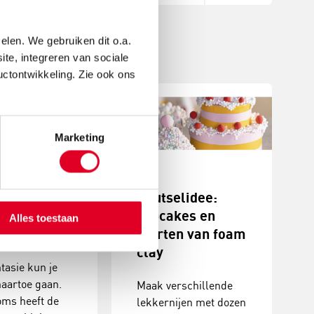
elen. We gebruiken dit o.a.
ite, integreren van sociale
uctontwikkeling. Zie ook ons
Marketing
ntasiereis
Knutselidee:
magische
cupcakes en
Alles toestaan
en
taarten van foam
clay
ntasie kun je
naartoe gaan.
Maak verschillende
oms heeft de
lekkernijen met dozen