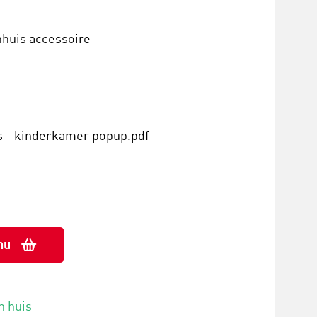
huis accessoire
s - kinderkamer popup.pdf
nu
n huis