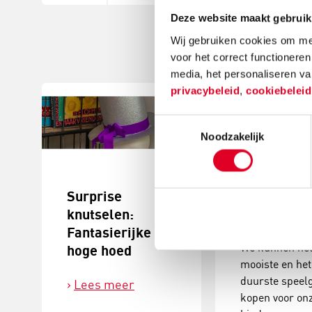
Deze website maakt gebruik
Wij gebruiken cookies om mee
voor het correct functioneren
media, het personaliseren va
privacybeleid
,
cookiebelei
Toestemmingsselectie
Noodzakelijk
Surprise
3 tips: maa
knutselen:
een doos ee
Fantasierijke
We kunnen he
hoge hoed
mooiste en het
duurste speel
Lees meer
kopen voor on