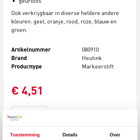
geurloos
Ook verkrijgbaar in diverse heldere andere
kleuren: geel, oranje, rood, roze, blauw en
groen.
Artikelnummer
080910
Brand
Heutink
Producttype
Markeerstift
€ 4,51
Bestel nu
Toestemming
Details
Over