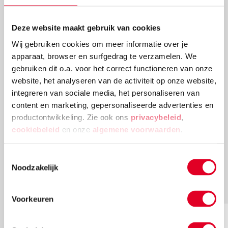
Deze website maakt gebruik van cookies
Vandaag besteld, dinsdag in huis
Wij gebruiken cookies om meer informatie over je
Gratis verzending vanaf € 20 en geen
apparaat, browser en surfgedrag te verzamelen. We
retourkosten.
gebruiken dit o.a. voor het correct functioneren van onze
website, het analyseren van de activiteit op onze website,
integreren van sociale media, het personaliseren van
content en marketing, gepersonaliseerde advertenties en
productontwikkeling. Zie ook ons
privacybeleid
,
Meer artikelen
cookiebeleid
en onze
algemene voorwaarden
.
Toestemmingsselectie
Wat anderen vaak kopen
Noodzakelijk
Wellicht ook wat voor jou?
Voorkeuren