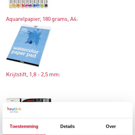
Aquarelpapier, 180 grams, A4
:
Krijtstift, 1,8 - 2,5 mm
:
Toestemming
Details
Over
Zwart en wit karton, 160 grams, A4
: