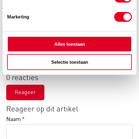
Kerst-knutseltip Gezellige sfeermakers
Kerst-knutseltip Creatief kerstboompje
Kerst-knutseltip Schattig steenklei-uiltje
Marketing
Kerst-knutseltip K(l)eigoede kerstballen
Speciale kerstknutselmaterialen vind je in onze
Alles toestaan
webshop
.
Selectie toestaan
0 reacties
Reageer
Reageer op dit artikel
Naam
*