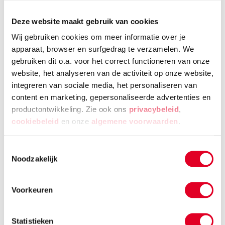
Deze website maakt gebruik van cookies
Wij gebruiken cookies om meer informatie over je
apparaat, browser en surfgedrag te verzamelen. We
gebruiken dit o.a. voor het correct functioneren van onze
website, het analyseren van de activiteit op onze website,
Beweegbare ogen, zakje à 10 stuks
:
integreren van sociale media, het personaliseren van
content en marketing, gepersonaliseerde advertenties en
productontwikkeling. Zie ook ons
privacybeleid
,
cookiebeleid
en onze
algemene voorwaarden
.
Toestemmingsselectie
Noodzakelijk
Voorkeuren
Kerst-knutseltip Rudolf het rendier
Statistieken