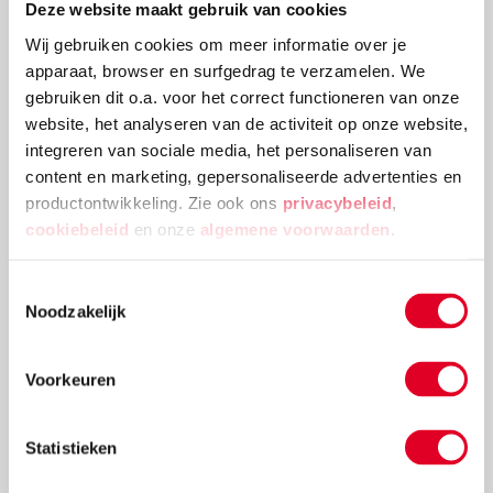
Bestel nu
Deze website maakt gebruik van cookies
Wij gebruiken cookies om meer informatie over je
apparaat, browser en surfgedrag te verzamelen. We
gebruiken dit o.a. voor het correct functioneren van onze
Voor 15:00 besteld, morgen in huis
website, het analyseren van de activiteit op onze website,
Gratis verzending vanaf € 20 en geen
integreren van sociale media, het personaliseren van
retourkosten.
content en marketing, gepersonaliseerde advertenties en
productontwikkeling. Zie ook ons
privacybeleid
,
cookiebeleid
en onze
algemene voorwaarden
.
Toestemmingsselectie
Noodzakelijk
Schrijf ook een review
Voorkeuren
Statistieken
kies het aantal sterren...