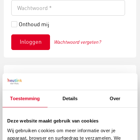
Onthoud mij
Inloggen
Wachtwoord vergeten?
Nieuw account aanmaken
Nog niet in het bezit van een
heutinkvoorthuis.nl account? Een account
Toestemming
Details
Over
aanmaken is zo gepiept. Volg onderstaande
stappen.
Deze website maakt gebruik van cookies
Account aanmaken
Wij gebruiken cookies om meer informatie over je
apparaat, browser en surfgedrag te verzamelen. We