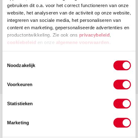
gebruiken dit o.a. voor het correct functioneren van onze
website, het analyseren van de activiteit op onze website,
Zonder account bestellen?
integreren van sociale media, het personaliseren van
Dat kan natuurlijk ook. Al profiteer je dan niet
content en marketing, gepersonaliseerde advertenties en
productontwikkeling. Zie ook ons
privacybeleid
,
van de voordelen van een account, zoals het
cookiebeleid
en onze
algemene voorwaarden
.
inzien van de bestelstatus en bestelhistorie.
Bestel zonder account
Toestemmingsselectie
Noodzakelijk
Voorkeuren
Statistieken
Over Heutink voor thuis
Marketing
Onze missie
Over de Heutink Groep