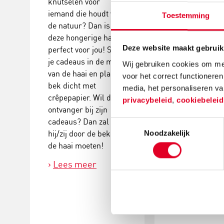
knutselen voor
onderbreking t
iemand die houdt van
een wandeling
Toestemming
de natuur? Dan is
het bos of over
deze hongerige haai
strand? Speel
Deze website maakt gebruik
perfect voor jou! Stop
een klassieke
je cadeaus in de maag
de buitenspell
Wij gebruiken cookies om mee
van de haai en plak de
landjepik, ook
voor het correct functioneren
bek dicht met
bekend als
media, het personaliseren va
crêpepapier. Wil de
landverovertje 
privacybeleid
,
cookiebelei
ontvanger bij zijn
landkapertje.
cadeaus? Dan zal
Toestemmingsselectie
Lees meer
Noodzakelijk
hij/zij door de bek van
de haai moeten!
Lees meer