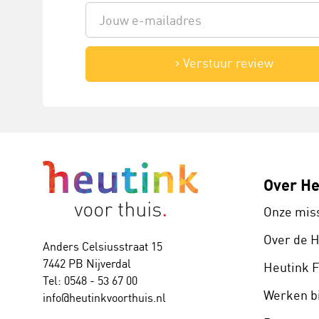
Verstuur review
Over He
Onze mis
Over de 
Anders Celsiusstraat 15
7442 PB Nijverdal
Heutink 
Tel: 0548 - 53 67 00
Werken bi
info@heutinkvoorthuis.nl