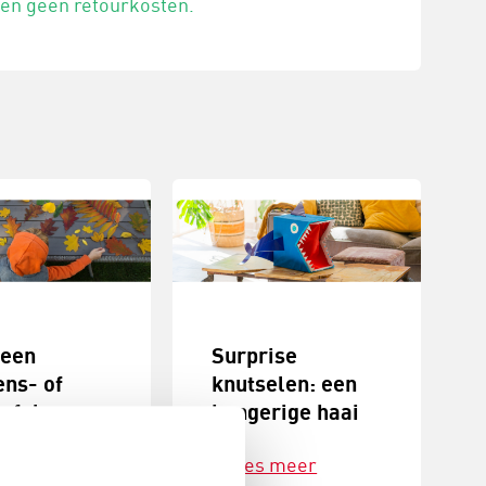
 en geen retourkosten.
 een
Surprise
ens- of
knutselen: een
tafel
hongerige haai
 seizoenstafel
Lees meer