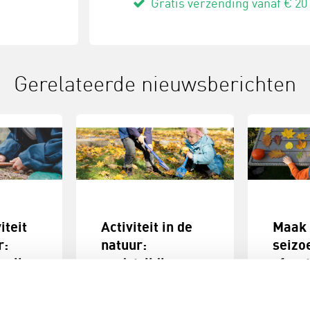
Gratis verzending vanaf € 20
Gerelateerde nieuwsberichten
iteit
Activiteit in de
Maak
r:
natuur:
seizo
epik
wedstrijdje
sfeer
pierenwippen
ke
Met een