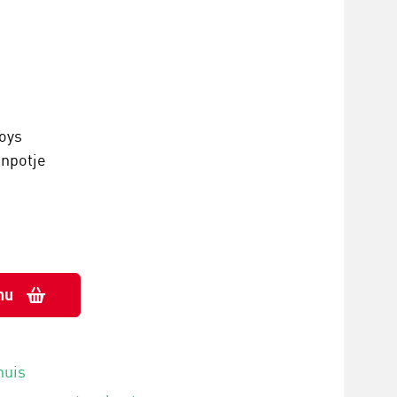
oys
enpotje
nu
huis