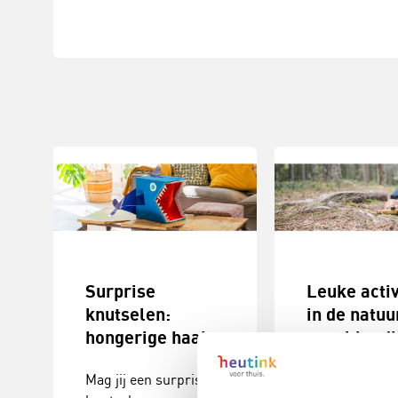
Surprise
Leuke activ
knutselen:
in de natuu
hongerige haai
speel landj
Mag jij een surprise
Zin in een leu