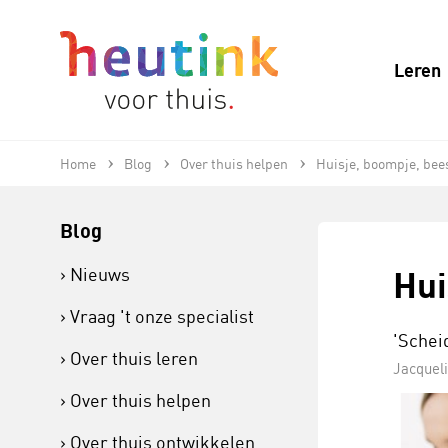
Leren
Home
Blog
Over thuis helpen
Huisje, boompje, bee
Blog
Hui
Nieuws
Vraag 't onze specialist
'Schei
Over thuis leren
Jacquel
Over thuis helpen
Over thuis ontwikkelen