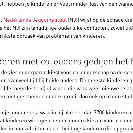
pt, hebben je kinderen er veel minder last van dan wannee
et
Nederlands Jeugdinstituut
(NJI) wijst op de schade d
 het NJI zijn langdurige ouderlijke conflicten, zowel tij
rijkste oorzaak van problemen van kinderen.
deren met co-ouders gedijen het 
 de vier ouderparen kiest voor co-ouderschap na de sch
er evenveel tijd bij beide ouders. De meeste kinderen g
 (de meerderheid) of vader, die vaak weer nieuwe relat
en met gescheiden ouders groeit dan ook op in een stief
ruijts onderzoek, waarin hij al meer dan 7700 kinderen ui
 dat kinderen wier gescheiden ouders kiezen voor co-ou
der in hun vel zitten dan scheidingskinderen die opgroei