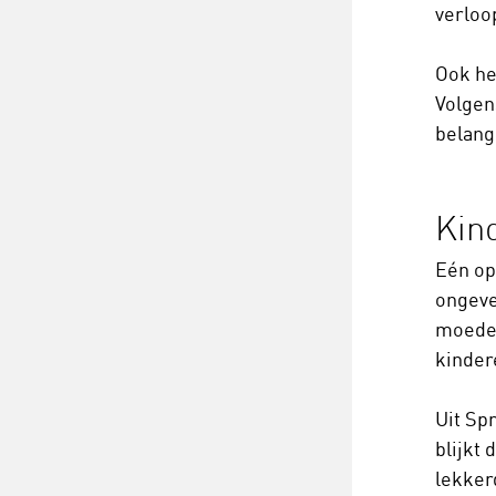
verloo
Ook h
Volgens
belang
Kin
Eén op
ongeve
moeder
kinder
Uit Sp
blijkt
lekker