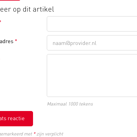
er op dit artikel
*
ladres
*
*
Maximaal 1000 tekens
ats reactie
gemarkeerd met
*
zijn verplicht