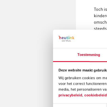
Toch i
kinder
omscha
steeds
"Toen 
een an
Daniqu
Toestemming
verand
Herwin
Deze website maakt gebruik
Tip: n
Wij gebruiken cookies om mee
Kinder
voor het correct functioneren
onderz
media, het personaliseren va
privacybeleid
,
cookiebelei
een ho
lotgen
Toestemmingsselectie