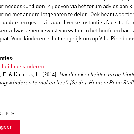
aringsdeskundigen. Zij geven via het forum advies aan k
aring met andere lotgenoten te delen. Ook beantwoorde
r ouders en geven zij voor diverse instanties face-to-f
en volwassenen bewust van wat er in het hoofd en hart
aat.​ Voor kinderen is het mogelijk om op Villa Pinedo e
nties:
heidingskinderen.nl
t, E. & Kormos, H. (2014).
Handboek scheiden en de kinde
ingskinderen te maken heeft (2e dr.). Houten: Bohn Sta
cties
ageer