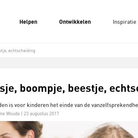
Helpen
Ontwikkelen
Inspiratie
stje, echtscheiding
sje, boompje, beestje, echts
den is voor kinderen het einde van de vanzelfsprekendhe
ine Wouda |
23 augustus 2017