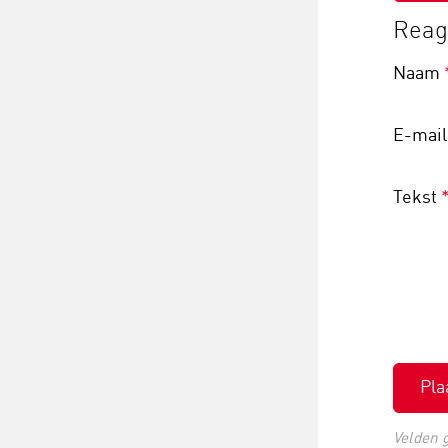
Reage
Naam
E-mai
Tekst
Pla
Velden 