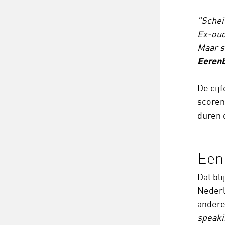
"Schei
Ex-oud
Maar sc
Eerenb
De cij
scoren
duren 
Een
Dat bli
Nederl
andere
speak