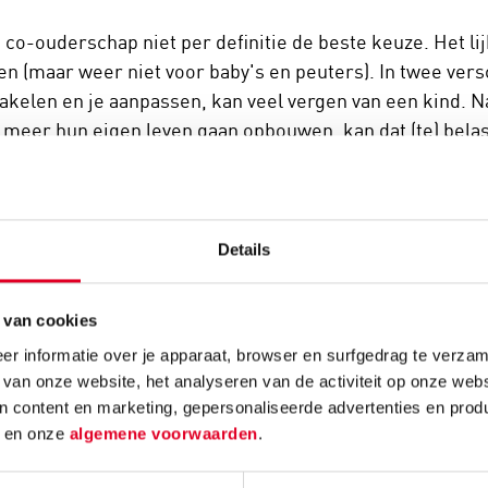
s co-ouderschap niet per definitie de beste keuze. Het li
en (maar weer niet voor baby's en peuters). In twee ver
kelen en je aanpassen, kan veel vergen van een kind.
 meer hun eigen leven gaan opbouwen, kan dat (te) bela
mijn ex en ik vier jaar geleden uit elkaar gingen, ben i
dere stad. Ze wonen door de week bij mij en zijn om he
e betekende het dat ze naar een nieuwe school moest. Ach
Details
eringen in één keer waren."
, vader van Stacey (7) en Danique (11)
 van cookies
eem een huisdier
r informatie over je apparaat, browser en surfgedrag te verzam
en van gescheiden ouders voelen zich prettiger als ze een
 van onze website, het analyseren van de activiteit op onze webs
oek. Voor kinderen in intacte gezinnen maakt het voor hu
n content en marketing, gepersonaliseerde advertenties en prod
d
en onze
algemene voorwaarden
.
nd, kat of konijn rondloopt. Scheidingskinderen met een
oten zonder huisdier.