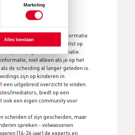
Marketing
n kinderen
deren in begrijpelijke taal informatie
Alles toestaan
n. De informatie is toegespitst op
 een aparte pagina met informatie.
informatie, niet alleen als je op het
als de scheiding al langer geleden is.
eidings zijn op kinderen in
JI
een uitgebreid overzicht te vinden.
istes/mediators, biedt op een
ft ook een eigen community voor
an scheiden of zijn gescheiden, maar
inderen spreken - volwassenen
jongeren (14-26 jaar) de experts en