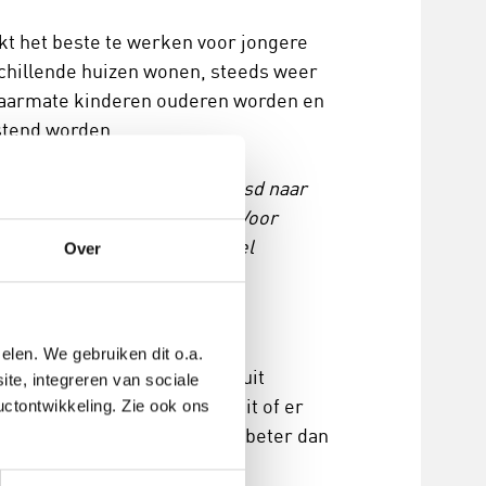
jkt het beste te werken voor jongere
schillende huizen wonen, steeds weer
 Naarmate kinderen ouderen worden en
stend worden.​
k samen met de meiden verhuisd naar
t weekeinde bij hun moeder. Voor
teraf denk ik dat dit te veel
Over
elen. We gebruiken dit o.a.
 huisdier hebben, zo blijkt uit
ite, integreren van sociale
n levensgeluk niet zo veel uit of er
uctontwikkeling. Zie ook ons
 huisdier voelen zich echter beter dan