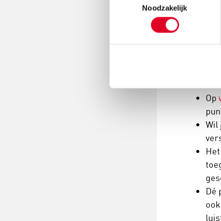
Noodzakelijk
Inf
De 
ove
kin
Op
pun
Wil
ver
Het
toe
ges
Dé 
ook
luis