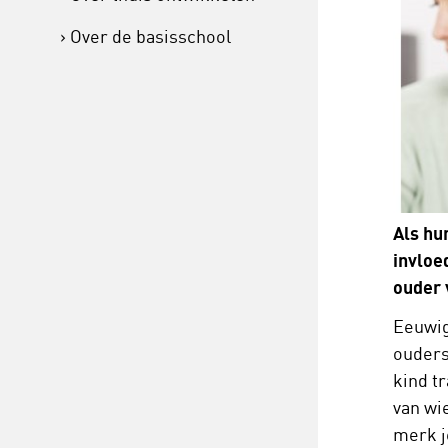
Over de basisschool
Als hu
invloe
ouder 
Eeuwig
ouders
kind t
van wi
merk j