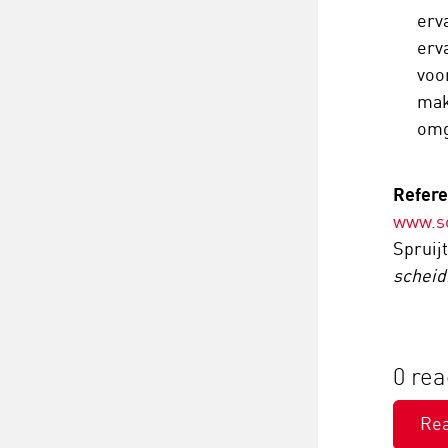
erv
erv
voo
mak
omg
Refere
www.sc
Spruij
scheid
0 rea
Re