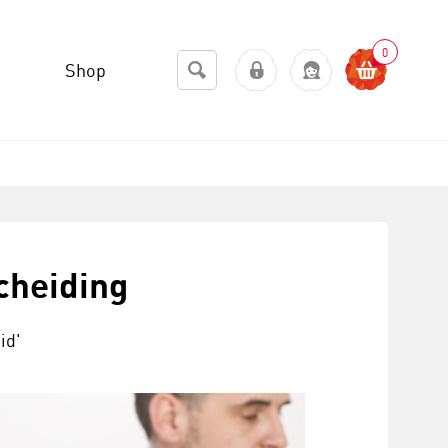
0
Shop
cheiding
id'