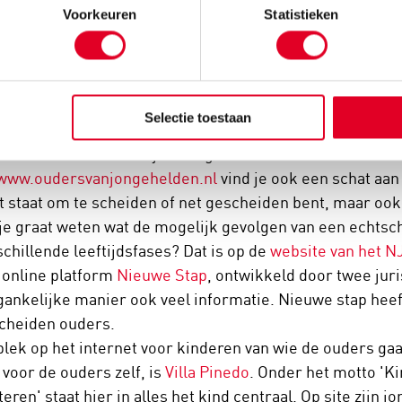
Voorkeuren
Statistieken
ormatieve websites voor ouders e
website
www.ouders-uitelkaar.nl
biedt speciaal voor kin
Selectie toestaan
r wat de scheiding van hun ouders voor hen kan betekene
deren in diverse leeftijdscategorieën. Voor ouders is er
www.oudersvanjongehelden.nl
vind je ook een schat aan 
t staat om te scheiden of net gescheiden bent, maar ook 
 je graat weten wat de mogelijk gevolgen van een echtsch
schillende leeftijdsfases? Dat is op de
website van het N
 online platform
Nieuwe Stap
, ontwikkeld door twee jur
gankelijke manier ook veel informatie. Nieuwe stap hee
cheiden ouders.
plek op het internet voor kinderen van wie de ouders ga
 voor de ouders zelf, is
Villa Pinedo
. Onder het motto 'K
teren' staat hier in alles het kind centraal. ​Op site zijn 