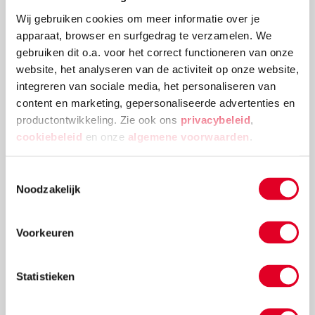
Wij gebruiken cookies om meer informatie over je
apparaat, browser en surfgedrag te verzamelen. We
gebruiken dit o.a. voor het correct functioneren van onze
website, het analyseren van de activiteit op onze website,
integreren van sociale media, het personaliseren van
content en marketing, gepersonaliseerde advertenties en
productontwikkeling. Zie ook ons
privacybeleid
,
cookiebeleid
Speel muzikale stippendans
en onze
algemene voorwaarden
.
Speel Twister met een muzikale draai in deze variant
Toestemmingsselectie
op stoelendans. Het is een ideaal muzikaal
Noodzakelijk
tussendoortje om even wat energie kwijt te raken.
Lees meer
Voorkeuren
Statistieken